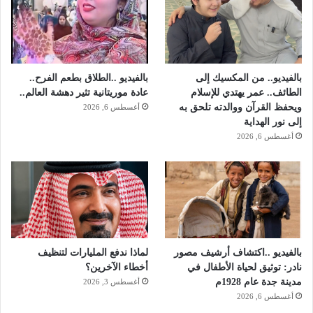
بالفيديو.. من المكسيك إلى
بالفيديو ..الطلاق بطعم الفرح..
الطائف.. عمر يهتدي للإسلام
عادة موريتانية تثير دهشة العالم..
ويحفظ القرآن ووالدته تلحق به
أغسطس 6, 2026
إلى نور الهداية
أغسطس 6, 2026
بالفيديو ..اكتشاف أرشيف مصور
لماذا ندفع المليارات لتنظيف
نادر: توثيق لحياة الأطفال في
أخطاء الآخرين؟
مدينة جدة عام 1928م
أغسطس 3, 2026
أغسطس 6, 2026