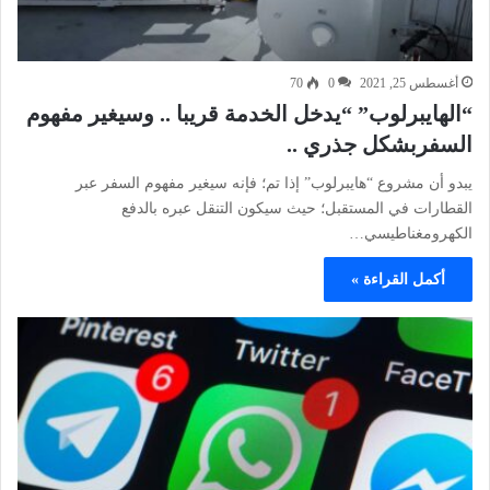
أغسطس 25, 2021
0
70
“الهايبرلوب” “يدخل الخدمة قريبا .. وسيغير مفهوم
السفربشكل جذري ..
يبدو أن مشروع “هايبرلوب” إذا تم؛ فإنه سيغير مفهوم السفر عبر
القطارات في المستقبل؛ حيث سيكون التنقل عبره بالدفع
الكهرومغناطيسي…
أكمل القراءة »