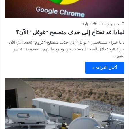
سبتمبر 2, 2021
0
61
لماذا قد تحتاج إلى حذف متصفح “غوغل” الآن؟
دعا خبراء مستخدمي “غوغل” إلى حذف متصفح “كروم” (Chrome) الآن،
جراء تتبع عملاق البحث للمستحدمين وجمع بياناتهم. السعودية.. تحذير
أمني…
أكمل القراءة »