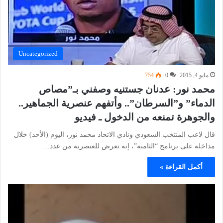
Uncategorized
مايو 4, 2015
0
754
محمد نور: عدنان جستنيه وصفني بـ”مصاص
الدماء” و”السرطان”.. وأتفهم عنصرية الجماهير..
والجوهرة تمنعه من الدخول ـ فيديو
قال لاعب المنتخب السعودي ونادي الاتحاد محمد نور، اليوم (الأحد) خلال
مداخلة على برنامج “الثامنة”، إنه تعرض للعنصرية من عدد…
أكمل القراءة »