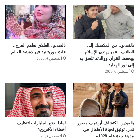
بالفيديو.. من المكسيك إلى
بالفيديو ..الطلاق بطعم الفرح..
الطائف.. عمر يهتدي للإسلام
عادة موريتانية تثير دهشة العالم..
ويحفظ القرآن ووالدته تلحق به
أغسطس 6, 2026
إلى نور الهداية
أغسطس 6, 2026
بالفيديو ..اكتشاف أرشيف مصور
لماذا ندفع المليارات لتنظيف
نادر: توثيق لحياة الأطفال في
أخطاء الآخرين؟
مدينة جدة عام 1928م
أغسطس 3, 2026