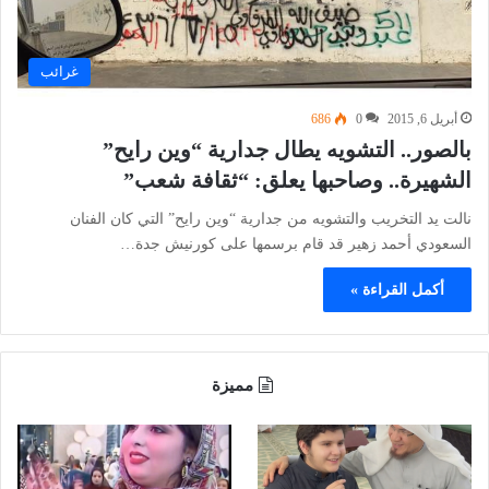
غرائب
أبريل 6, 2015
0
686
بالصور.. التشويه يطال جدارية “وين رايح”
الشهيرة.. وصاحبها يعلق: “ثقافة شعب”
نالت يد التخريب والتشويه من جدارية “وين رايح” التي كان الفنان
السعودي أحمد زهير قد قام برسمها على كورنيش جدة…
أكمل القراءة »
مميزة