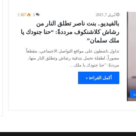
أبريل 7, 2015
1
1٬407
بالفيديو.. بنت ناصر تطلق النار من
رشاش كلاشنكوف مرددةً: “حنا جنودك يا
ملك سلمان”
تداول ناشطون على مواقع التواصل الاجتماعي، مقطعاً
مصوراً، لطفلة تحمل بندقية رشاش وتطلق النار منها،
مرددةً: “حنا جنودك يا ملك…
أكمل القراءة »
ت