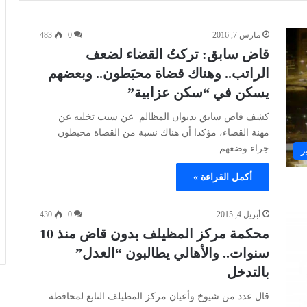
مارس 7, 2016
0
483
قاض سابق: تركتُ القضاء لضعف
الراتب.. وهناك قضاة محبَطون.. وبعضهم
يسكن في “سكن عزابية”
كشف قاض سابق بديوان المظالم عن سبب تخليه عن
مهنة القضاء، مؤكدا أن هناك نسبة من القضاة محبطون
جراء وضعهم…
ر
أكمل القراءة »
أبريل 4, 2015
0
430
محكمة مركز المظيلف بدون قاض منذ 10
سنوات.. والأهالي يطالبون “العدل”
بالتدخل
قال عدد من شيوخ وأعيان مركز المظيلف التابع لمحافظة