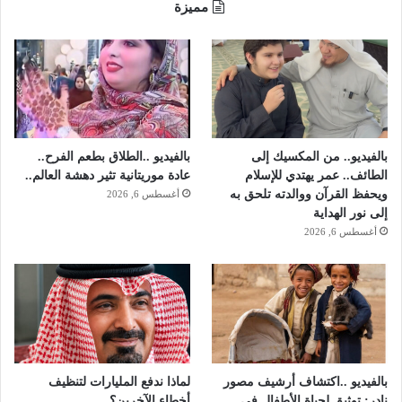
مميزة
بالفيديو.. من المكسيك إلى
بالفيديو ..الطلاق بطعم الفرح..
الطائف.. عمر يهتدي للإسلام
عادة موريتانية تثير دهشة العالم..
ويحفظ القرآن ووالدته تلحق به
أغسطس 6, 2026
إلى نور الهداية
أغسطس 6, 2026
بالفيديو ..اكتشاف أرشيف مصور
لماذا ندفع المليارات لتنظيف
نادر: توثيق لحياة الأطفال في
أخطاء الآخرين؟