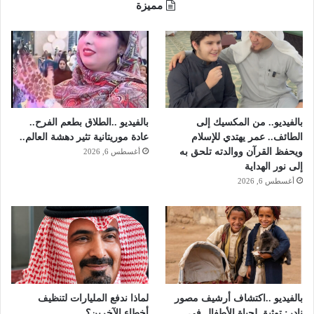
مميزة
بالفيديو.. من المكسيك إلى
بالفيديو ..الطلاق بطعم الفرح..
الطائف.. عمر يهتدي للإسلام
عادة موريتانية تثير دهشة العالم..
ويحفظ القرآن ووالدته تلحق به
أغسطس 6, 2026
إلى نور الهداية
أغسطس 6, 2026
بالفيديو ..اكتشاف أرشيف مصور
لماذا ندفع المليارات لتنظيف
نادر: توثيق لحياة الأطفال في
أخطاء الآخرين؟