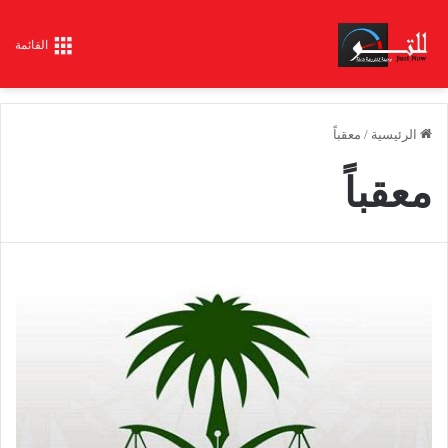
القائمة
الرئيسية
/
معقباً
معقباً