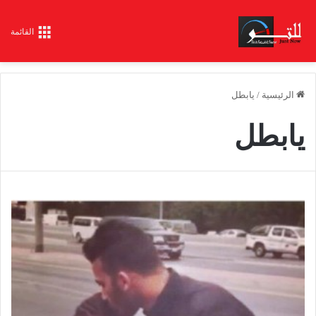
القائمة
الرئيسية
/
يابطل
يابطل