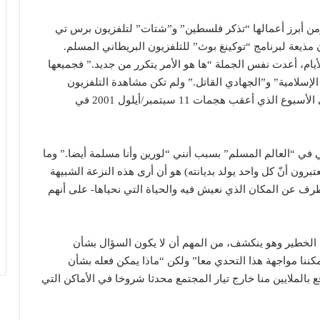
من أبرز أعمالها “تذكر فلسطين” و”شتات” لتلفزيون برس تي
أيام، أعدت نفس الجملة “ها هو الأمر يتكرر من جديد.” فجميعها
 الإسلامية” و”الجهادي القاتل.” ولم تكن مشاهدة التلفزيون
مثيرة للإحباط لدى المسلمين بقدر ما أصبحت عليه في الأسبوع الذي أعقب هجمات 11 سبتمبر/أيلول 2001 في
 “العالم المسلم” بسبب أنني “لورين وأنا مسلمة أيضا.” وما
رون أنّ كل واحد يولد بديانته) هو أن أرى هذه النزعة الشبيهة
ف عن المكان الذي نعيش فيه والحياة التي نحياها- على أنهم
اء الخطير وهو ينكشف، من المهم أن لا يكون السؤال بشأن
كننا مواجهة هذا التحدي معا” ولكن “ماذا يمكن فعله بشأن
الملايين منا خارج تيار المجتمع محدثا شروخا في الأماكن التي