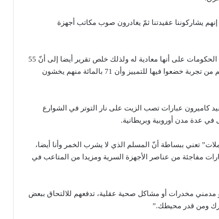
نهم يشاركوننا عقيدتنا ثمّ يغادرون صوب مكاتب أجهزة
لذلك من غير المفاجئ أن ينظر الناخب المسلم لأجهزة الحكومات على أنها معادية له ولذلك خلص تقرير أيضا إلى أنّ 55
بالمائة من المسلمين العرب الأمريكيين عانوا في حياتهم من تجربة خضعوا فيها للتمييز وأن 71 بالمائة منهم يخشون
فيد كاميرون عبارات تصب الزيت على نار التوتر في الشوارع
في عدة مدن أوروبية وبريطانية.
ملات” تعني ببساطة أنّ المسلم الذي لا يشرب الخمر وأنا أيضا،
رات مفاجئة من عناصر الأجهزة السرية ومزيدا من المتاعب في
 أو مدمني مخدرات أو مشاكل صحية عقلية، تدفعهم للالتحاق ببعض
رك ومن قدر محيطك.”