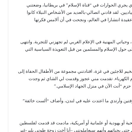
ي يجري الحوارات في “قناة الإسلام” في بريطانيا، وضعتني
ديين. لقد قادني اتصالي-بالعديد من الأشخاص النبلاء كانوا
عقيدة انتشارا في العالم، ونجحت في أن ألامس فكرتها
اتي المهنية في الإعلام الغربي لم تجهزني للتجربة. وانتهى
ثلى حول الإسلام والمسلمين من قبل التعويذة السياسية التي
خيم للاجئين في غزة، اقتادتني مجموعة من الأطفال الحفاة إلى
 الكهرباء. تقدمت مني عجوز وقدمت لي الشاي ثم وجدت
زم “أنت الآن في منزل الجهاد الإسلامي.”
تين وأرتدي ما اعتدت عليه في لندن، وأضاف “ألست خائفة”
ية أو يهودية أو علمانية أو أمريكية، مادمت قد قدمت لفلسطين
حتى بحياتهم وأنهم سيعاملونني –أنا أخت زوجة طوني بلير-غير