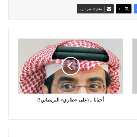
‫X
مشاركة عبر البريد
أ
ح
ي
ا
ن
ا
.
.
.
(
أحيانا... (على «طاري» البريطاني!)
ع
ل
ى
«
ط