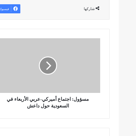
شاركها
فيسبوك
م
س
ؤ
و
ل
:
ا
ج
ت
م
مسؤول: اجتماع أميركي-عربي الأربعاء في
ا
السعودية حول داعش
ع
أ
م
ي