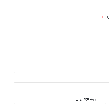
ا
ر
ي
»
ا بـ
*
ا
ل
ب
ر
ي
ط
ا
ن
ي
!
)
الموقع الإلكتروني