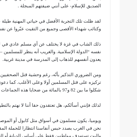
الصديق للإسلام- على أنني ضيفتهم المبجلة .
لقد ظلت تلك التجربة الأفضل في حياتي المهنية طيلة
وكتائب شهداء الأقصى وجميع من التقيت عبّروا عن نف
ذلك الشاب في غزة لا يختلف عن أي مسلم عادي في لو
نفسه “الدولة الإسلامية. والغريب أنه ينظر للمسلمين –
يعدون أنفسهم للذهاب إلى المدرسة في مدينة غربية.
ومن الضروري التذكير بأنّه، رغم وحشية قتل الصحفيين
تركيزه على قتل المسلمين أولا وعلى الأغلب. كما دعون
شكلوا ما بين 82 و97 بالمائة من ضحايا هذه الجماعات خلال السنوات الخمس الماضية.
لذلك فإنني أسألكم، هل تعتقدون حقا أننا لا نهتم بالتطرف
ويوميا، يكون مسلمون في أسواق مثل كابول أو الموص
نحن في الغرب بصدد حبس أنفاسنا انتظارا للحملة المقبلة
واليت تستهدف مواطنين فقط على أساس الديانة أو ال