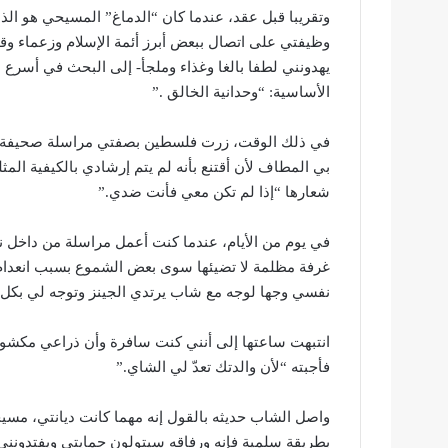
وتقريبا قبل عقد، عندما كان “الدماغ” المسيحي هو الذ
وظيفتي على اتصال ببعض أبرز أئمة الإسلام وزعماء وقيا
يهدونني لطفا بالغا وغذاء وملجأ- إلى البحث في أسرع 
الأساسية: “وحدانية الخالق .”
في ذلك الوقت، زرت فلسطين بصفتي مراسلة صحيفة، وحي
بي المطاف لأن أقتنع بأنه لم يتم إرشادي بالكيفية الم
شعارها “إذا لم تكن معي فأنت ضدي.”
في يوم من الأيام، عندما كنت أعمل مراسلة من داخل ن
غرفة مظلمة لا تضيئها سوى بعض الشموع بسبب انعدام
نفسي وجها لوجه مع شاب يرتدي الجينز وتوجه لي بكل ح
انتبهت ساعتها إلى أنني كنت سافرة وأن ذراعي مكشوف
فأجبته “لأن والدتك تعدّ لي الشاي.”
واصل الشاب حديثه بالقول إنه مهما كانت ديانتي، مسيح
بطريقة سلمية فإنه ورفاقه سيتولون حمايتي ويفتدونني 