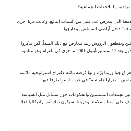
مراقبة والملاحقات الجماعية؟
مغة التي يتعرض عدد قليل من الشباب اليافع، وغابت مرة أخرى
نصاف” داخل أراضي المسلمين وخارجها.
ن ويقطعون الرؤوس ربما تتعارض مع ذلك المبدأ، لكن تذكروا
أنّ ملايين المسلمين شعروا بنفس الإحساس وهو يشاهدون بعد 11 سبتمبر/أيلول 2001 ما جرى في باغرام وغوانتنامو.
اق جوا وربما برّا، وإنها فرصة ماثلة لاقتراح استراتيجية ملائمة
مسلمين “أضرارا هامشية” في حرب ليسوا طرفا فيها.
ة بين تجمعات المسلمين والحكومات حول مسائل مثل السياسة
 على أمننا وسلامتنا وحريتنا. سيكون ذلك أمرا راديكاليا فعلا