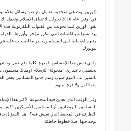
(لورين بوث هي صحفية تتعامل مع عدة وسائل إعلام. و
في. وفي عام 2010 تحولت لاعتناق الإسلام. وتعمل الآن مذيعة لبرنامج “توكينغ بوث” للتلفزيون البريطاني المسلم.
تقول لورين كلما تجولت بين القنوات التلفزيونية هذه ال
يبدأ نشراته بالكلمات التي تتكرر مؤخرا وأبرزها “الدولة
نيويورك.
ولدي نفس هذا الإحساس المغرق كلما وقع عمل وحشي في
يحبطني باعتباري “متحولة” للإسلام (وهناك مسلمون يعتب
بالسير أثناء النوم صوب وسم جميع المسلمين-بغض الطر
متماثلون ولا فرق بينهم.
وفي الوقت الذي تعاين فيه المجموعة الأكبر هذا الإيم
المسلمين البريطانيين أو المسلمين الأمريكيين “كيف يم
التطرف في المحيط الذي نعيش فيه؟” هذا السؤال يدفع ب
توجد فيها أصلا خطوط خاطئة.