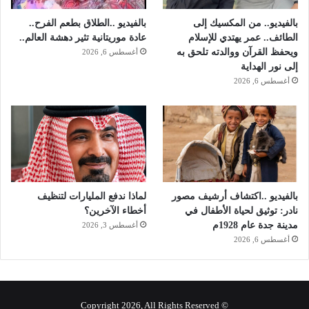
بالفيديو.. من المكسيك إلى
بالفيديو ..الطلاق بطعم الفرح..
الطائف.. عمر يهتدي للإسلام
عادة موريتانية تثير دهشة العالم..
ويحفظ القرآن ووالدته تلحق به
أغسطس 6, 2026
إلى نور الهداية
أغسطس 6, 2026
بالفيديو ..اكتشاف أرشيف مصور
لماذا ندفع المليارات لتنظيف
نادر: توثيق لحياة الأطفال في
أخطاء الآخرين؟
مدينة جدة عام 1928م
أغسطس 3, 2026
أغسطس 6, 2026
© Copyright 2026, All Rights Reserved