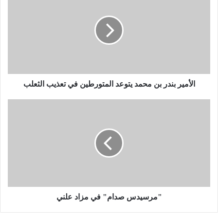
ل
أ
م
ي
ر
ب
ن
د
ر
الأمير بندر بن محمد يتوعد المتورطين في تعذيب الثعلب
ب
ن
"
م
م
ح
ر
م
س
د
ي
ي
د
ت
س
و
ص
ع
د
د
ا
"مرسيدس صدام" في مزاد علني
ا
م
ل
"