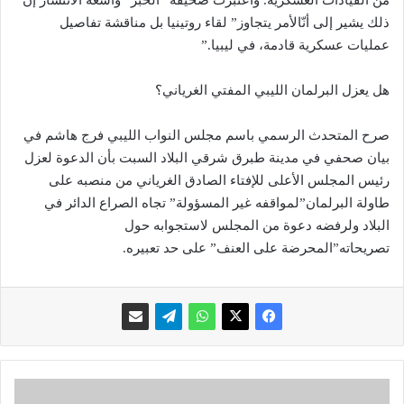
من القيادات العسكرية. واعتبرت صحيفة “الخبر” واسعة الانتشار إنّ
ذلك يشير إلى أنّالأمر يتجاوز” لقاء روتينيا بل مناقشة تفاصيل
عمليات عسكرية قادمة، في ليبيا.”
هل يعزل البرلمان الليبي المفتي الغرياني؟
صرح المتحدث الرسمي باسم مجلس النواب الليبي فرج هاشم في
بيان صحفي في مدينة طبرق شرقي البلاد السبت بأن الدعوة لعزل
رئيس المجلس الأعلى للإفتاء الصادق الغرياني من منصبه على
طاولة البرلمان”لمواقفه غير المسؤولة” تجاه الصراع الدائر في
البلاد ولرفضه دعوة من المجلس لاستجوابه حول
تصريحاته”المحرضة على العنف” على حد تعبيره.
ا