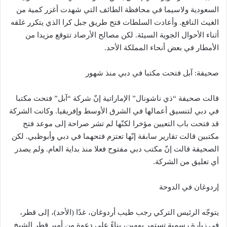
السعودية ولاسيما في محافظة الطائف التي شهدت أغزر كمية من
الغيث النافع. وأعادت السلطات فتح طريق جبل كرا الذي يتكرر غلقه
أثناء الأحوال الجوية السيئة. لكن مصالح الأرصاد تتوقع مزيدا من
الأمطار في بعض أنحاء المملكة الأحد.
صحيفة: آبل فتحت مكتبا في دبي منذ شهور
قالت صحيفة “ذي ناشونال” الإماراتية إنّ شركة “آبل” فتحت مكتبا
في دبي لتنسيق أعمالها في الشرق الأوسط وإفريقيا. وكانت الشركة
قد فتحت باب التعيين مؤخرا لكنّها لم تشر صراحة إلى موعد فتح
مكتبين قالت تقارير سابقة إنّها تعتزم فتحهما في دبي وأبوظبي. لكن
الصحيفة قالت إنّ مكتب دبي مفتوح فعلا منذ بداية العام. ولم يصدر
أي تعليق من الشركة.
إردوغان في الدوحة
يتوجّه الرئيس التركي رجب طيب أردوغان، غدًا (الأحد)، إلى قطر،
في زيارة رسمية تستمر يومين، بناءً على دعوة من أمير قطر الشيخ