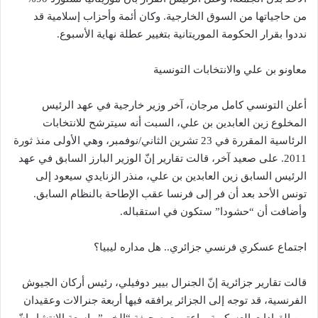
من حاجياتها من السوق الخارجية. وكان أئمة وأحزاب إسلامية قد
نددوا بقرار الحكومة الموريتانية بتغيير عطلة نهاية الأسبوع.
معاونو بن علي والانتخابات التونسية
أعلن التونسي كامل مرجان، آخر وزير خارجية في عهد الرئيس
المخلوع زين العابدين بن علي، السبت أنه سيترشح للانتخابات
الرئاسية المقررة في 23 تشرين الثاني/نوفمبر، وهي الأولى منذ ثورة
2011. على صعيد آخر، قالت تقارير إنّ الوزير البارز السابق في عهد
الرئيس السابق زين العابدين بن علي، منذر الزنايدي سيعود إلى
تونس الأحد بعد أن فر إلى فرنسا عقب الإطاحة بالنظام السابق.
وأضافت أن “حشودا” ستكون في استقباله.
اجتماع عسكري فرنسي جزائري.. هل مداره ليبيا؟
قالت تقارير جزائرية إنّ الجنرال بيير دوفيلي، رئيس أركان الجيوش
الفرنسية، قد توجه إلى الجزائر يرافقه فيها أربعة جنرالات وعقيدان