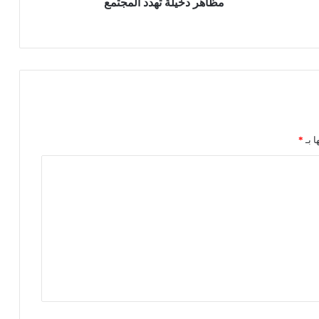
ة
مظاهر دخيلة تهدد المجتمع
ت
ه
د
د
ا
ل
م
ج
ت
ا بـ
*
م
ع