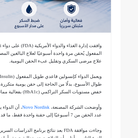
المفعول يُحقن مرة واحدة أسبوعيًا لعلاج البالغين المص
علاج مرضى السكري وتقليل عبء الحقن اليومية.
طوال الأسبوع، بدلًا من الحاجة إلى حقن يومية متكررة.
خفض مستويات السكر التراكمي (HbA1c) بفعالية مماثلة أو أفضل من بعض أنواع الإنسولين اليومية التقليدية.
وأوضحت الشركة المصنعة،
Novo Nordisk
عدد الحقن من 7 أسبوعيًا إلى حقنة واحدة فقط، ما قد يساعد على تحسين التزام المرضى بالعلاج وجودة الحياة.
النوع الثاني، وأظهر أن العلاج يتمتع بفعالية جيدة وأما