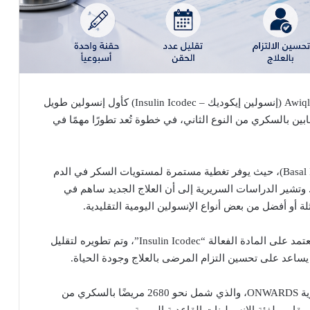
وافقت إدارة الغذاء والدواء الأمريكية (FDA) على دواء Awiqli (إنسولين إيكوديك – Insulin Icodec) كأول إنسولين طويل
ابين بالسكري من النوع الثاني، في خطوة تُعد تطورًا مهمًا في
ويعمل الدواء كإنسولين قاعدي طويل المفعول (Basal Insulin)، حيث يوفر تغطية مستمرة لمستويات السكر في الدم
 وتشير الدراسات السريرية إلى أن العلاج الجديد ساهم في
، أن الدواء يعتمد على المادة الفعالة “Insulin Icodec”، وتم تطويره لتقليل
وجاءت موافقة FDA بعد نتائج برنامج الدراسات السريرية ONWARDS، والذي شمل نحو 2680 مريضًا بالسكري من
ن مقارب لفئة الإنسولينات القاعدية اليومية.