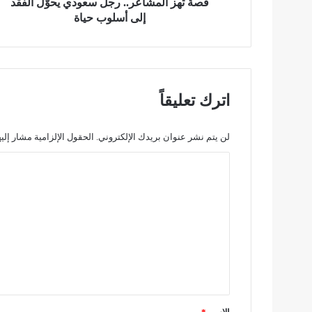
ش
قصة تهز المشاعر.. رجل سعودي يحوّل الفقد
ا
إلى أسلوب حياة
ع
ر
.
.
ر
اترك تعليقاً
ج
ل
س
لن يتم نشر عنوان بريدك الإلكتروني.
الحقول الإلزامية مشار إليه
ع
ا
و
د
ل
ي
ت
ي
ح
ع
وّ
ل
ل
ا
ي
ل
ق
ف
*
ق