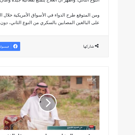
على البالغين المصابين بالسكري من النوع الثاني، دو
شاركها
فيسبوك
ق
ص
ة
ت
ه
ز
ا
ل
م