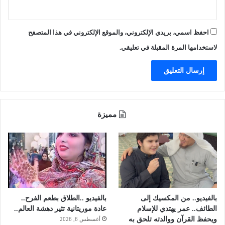
ه
ا
ي
ل
ئ
ب
احفظ اسمي، بريدي الإلكتروني، والموقع الإلكتروني في هذا المتصفح
ة
م
"
ش
لاستخدامها المرة المقبلة في تعليقي.
ا
ه
د
ي
ه
ب
مميزة
ا
ل
ت
و
ق
ف
ع
ن
بالفيديو.. من المكسيك إلى
بالفيديو ..الطلاق بطعم الفرح..
م
الطائف.. عمر يهتدي للإسلام
عادة موريتانية تثير دهشة العالم..
ش
ويحفظ القرآن ووالدته تلحق به
أغسطس 6, 2026