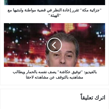
ك
ة
"جزائية مكة" تقرر إعادة النظر في قضية مواطنة وابنتيها مع
"
"الهيئة"
ت
ق
ب
ر
ا
ر
ل
إ
ف
ع
ي
ا
د
د
ي
ة
و
ا
:
ل
"
بالفيديو: "توفيق عكاشة" يصف نفسه بالحمار ويطالب
ن
ت
مشاهديه بالتوقف عن مشاهدته لاحقا
ظ
و
ر
ف
ف
ي
اترك تعليقاً
ي
ق
ق
ع
ض
ك