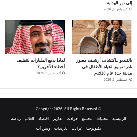
ا
إلى نور الهداية
ه
أغسطس 6, 2026
د
ت
ه
ل
ا
ح
ق
ا
بالفيديو ..اكتشاف أرشيف مصور
لماذا ندفع المليارات لتنظيف
نادر: توثيق لحياة الأطفال في
أخطاء الآخرين؟
مدينة جدة عام 1928م
أغسطس 3, 2026
أغسطس 6, 2026
© Copyright 2026, All Rights Reserved
الرئيسية
محليات
مجتمع
حوادث
تقارير
اقتصاد
العالم
رياضة
تكنولوجيا
غرائب
تغريدات
وتس أب