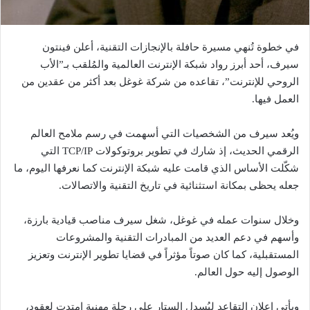
في خطوة تُنهي مسيرة حافلة بالإنجازات التقنية، أعلن فينتون
سيرف، أحد أبرز رواد شبكة الإنترنت العالمية والمُلقب بـ”الأب
الروحي للإنترنت”، تقاعده من شركة غوغل بعد أكثر من عقدين من
العمل فيها.
ويُعد سيرف من الشخصيات التي أسهمت في رسم ملامح العالم
الرقمي الحديث، إذ شارك في تطوير بروتوكولات TCP/IP التي
شكّلت الأساس الذي قامت عليه شبكة الإنترنت كما نعرفها اليوم، ما
جعله يحظى بمكانة استثنائية في تاريخ التقنية والاتصالات.
وخلال سنوات عمله في غوغل، شغل سيرف مناصب قيادية بارزة،
وأسهم في دعم العديد من المبادرات التقنية والمشروعات
المستقبلية، كما كان صوتاً مؤثراً في قضايا تطوير الإنترنت وتعزيز
الوصول إليه حول العالم.
ويأتي إعلان التقاعد ليُسدل الستار على رحلة مهنية امتدت لعقود،