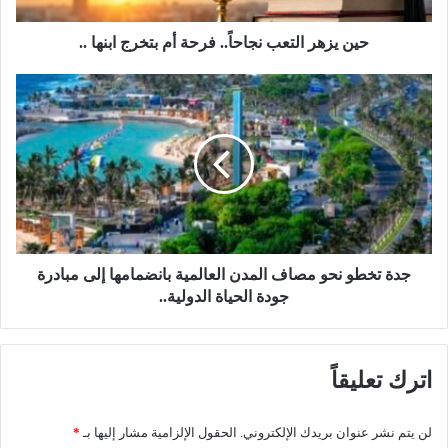
ل
ت
حين يزهر التعب نجاحاً.. فرحة أم بتخرج ابنها ..
ع
ب
ج
ن
د
ج
ة
ا
ت
ح
خ
اً
ط
.
و
.
ن
ف
ح
ر
و
جدة تخطو نحو مصاف المدن العالمية بانضمامها إلى مبادرة
ح
م
جودة الحياة الدولية..
ة
ص
أ
ا
م
ف
اترك تعليقاً
ب
ا
ت
ل
خ
م
لن يتم نشر عنوان بريدك الإلكتروني.
الحقول الإلزامية مشار إليها بـ
*
ر
د