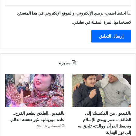
م
ب
احفظ اسمي، بريدي الإلكتروني، والموقع الإلكتروني في هذا المتصفح
ا
د
لاستخدامها المرة المقبلة في تعليقي.
ر
ة
ج
و
د
ة
مميزة
ا
ل
ح
ي
ا
ة
ا
ل
بالفيديو.. من المكسيك إلى
بالفيديو ..الطلاق بطعم الفرح..
د
الطائف.. عمر يهتدي للإسلام
عادة موريتانية تثير دهشة العالم..
و
ويحفظ القرآن ووالدته تلحق به
أغسطس 6, 2026
ل
إلى نور الهداية