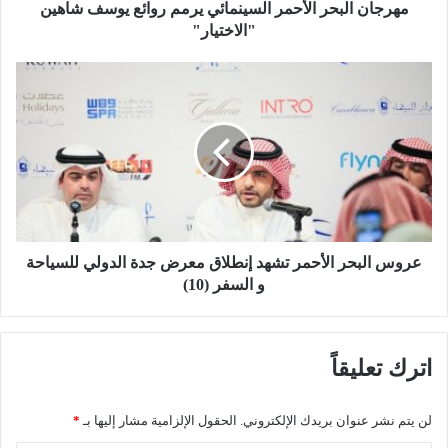
ح
مهرجان البحر الأحمر السينمائي يرمم روائع يوسف شاهين
ر
"الاختيار"
ا
ل
ع
أ
ر
ح
و
م
س
ر
ا
ا
ل
ل
ب
س
ح
ي
ر
ن
ا
عروس البحر الأحمر تشهد إنطلاق معرض جدة الدولي للسياحة
م
ل
و السفر (10)
ا
أ
ئ
ح
ي
م
اترك تعليقاً
ي
ر
ر
ت
م
ش
لن يتم نشر عنوان بريدك الإلكتروني.
الحقول الإلزامية مشار إليها بـ
*
م
ه