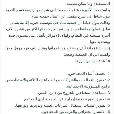
المستفيدة وما يمكن تقديمه
و استمعت الأميرة دعاء بنت محمد الى شرح من رئيسة قسم النخبة
بتول خياط الى شرح مفصل عن اعمال جمعيه نماء
وقالت بتول خياط ان جمعية نماء هي مؤسسة خيرية إغاثية يشمل
نطاق عملها محافظة جدة ويستفيد من خدماتها اكثر من عشره الاف
أسرة مسجلة في النظام. ولها (10) مراكز تأهيل على مستوى جدة
ويستفيد منها
(100.000) مائة ألف مستفيد من خدماتها وهناك الف فرد مؤهل معها
ولفتت الي ان الجمعية وضعت
١٥ هدف لها من ابرزها
1- تخفيف أعباء المحتاجين.
2- تحقيق التحالفات والشراكات مع القطاعات الثلاثة والاستفادة من
برامج المسؤولية الاجتماعية.
3- مساعدة المحتاجين للخروج من دائرة الفقر.
4- تحقيق صورة ذهنية إيجابية عن الجمعية لدى المجتمع
5- تطوير عمليات استقبال التبرعات العينية وتدويرها وتوزيعها.
6- الانتشار الجغرافي والقرب من المحتاجين.