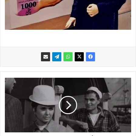
م
ه
ر
ج
ا
ن
ا
ل
ب