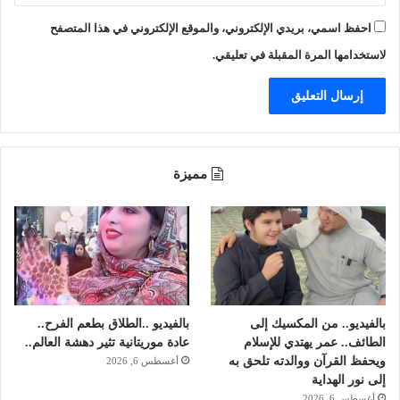
ر
س
احفظ اسمي، بريدي الإلكتروني، والموقع الإلكتروني في هذا المتصفح
"
ي
ا
لاستخدامها المرة المقبلة في تعليقي.
ح
ة
و
ا
ل
س
مميزة
ف
ر
(
1
0
)
بالفيديو.. من المكسيك إلى
بالفيديو ..الطلاق بطعم الفرح..
الطائف.. عمر يهتدي للإسلام
عادة موريتانية تثير دهشة العالم..
ويحفظ القرآن ووالدته تلحق به
أغسطس 6, 2026
إلى نور الهداية
أغسطس 6, 2026