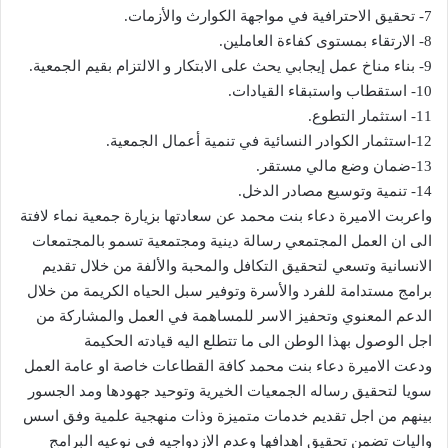
7- تحقيق الاحترافية في مواجهة الكوارث والأزمات.
8- الارتقاء بمستوى كفاءة العاملين.
9- بناء مناخ عمل إيجابي يحث على الابتكار و الالتزام بقيم الجمعية.
10- استقطاب واستبقاء القيادات.
11- استثمار التطوع.
12-استثمار الكوادر النسائية في تنمية أعمال الجمعية.
13-ضمان وضع مالي مستقر.
14- تنمية وتوسيع مصادر الدخل.
واعربت الاميرة دعاء بنت محمد عن سعادتها بزيارة جمعية نماء لافتة
الى ان العمل المجتمعي رسالة دينية ومجتمعية تسمو بالمجتمعات
الانسانية وتسعي لتحقيق التكافل والمحبة والألفة من خلال تقديم
برامج مستدامة للفرد والأسرة وتوفير سبل الحياه الكريمة من خلال
الدعم المعنوي وتحفيز الاسر للمساهمة في العمل والمشاركة من
اجل الوصول بهذا الوطن الى ما تتطلع اليه قيادته الحكيمة
ودعت الاميرة دعاء بنت محمد كافة القطاعات خاصة او عامة العمل
سويا لتحقيق رساله الجمعيات الخيرية وتوحيد جهودها ومد الجسور
بينهم من اجل تقديم خدمات متميزة وذات منهجية علمية وفق اسس
واليات تضمن تحقيق اهدافها وعدم الازدواجيه في نوعيه البرامج