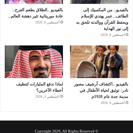
ح
ف
بالفيديو.. من المكسيك إلى
بالفيديو ..الطلاق بطعم الفرح..
ي
الطائف.. عمر يهتدي للإسلام
عادة موريتانية تثير دهشة العالم..
د
ويحفظ القرآن ووالدته تلحق به
أغسطس 6, 2026
ه
إلى نور الهداية
و
أغسطس 6, 2026
3
م
ن
ح
ر
ا
س
ه
بالفيديو ..اكتشاف أرشيف مصور
لماذا ندفع المليارات لتنظيف
نادر: توثيق لحياة الأطفال في
أخطاء الآخرين؟
مدينة جدة عام 1928م
أغسطس 3, 2026
أغسطس 6, 2026
© Copyright 2026, All Rights Reserved