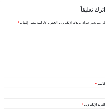
ل
ي
اترك تعليقاً
ي
ج
ج
د
ي
د
لن يتم نشر عنوان بريدك الإلكتروني.
الحقول الإلزامية مشار إليها بـ
*
ة
غ
ا
ا
ر
ل
ا
ت
ت
ه
ع
ع
ل
ل
ى
ي
م
ق
ن
ز
*
الاسم
*
ل
"
البريد الإلكتروني
*
ص