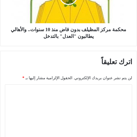
ي
م
ت
ر
خ
ك
ص
ز
ص
ا
محكمة مركز المظيلف بدون قاض منذ 10 سنوات.. والأهالي
ف
ل
يطالبون "العدل" بالتدخل
ي
م
س
ظ
ر
ي
اترك تعليقاً
ق
ل
ة
ف
ن
ب
لن يتم نشر عنوان بريدك الإلكتروني.
الحقول الإلزامية مشار إليها بـ
*
ز
د
ل
و
ا
ا
ن
ل
ئ
ق
ه
ا
ت
ب
ض
ع
ف
م
ن
ن
ل
د
ذ
ي