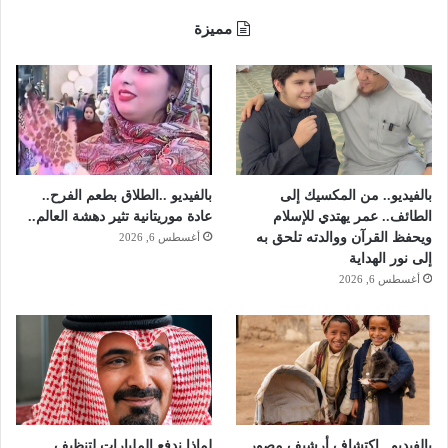
و
مميزة
ن
"
ا
ل
ع
د
ل
"
بالفيديو.. من المكسيك إلى
بالفيديو ..الطلاق بطعم الفرح..
ب
الطائف.. عمر يهتدي للإسلام
عادة موريتانية تثير دهشة العالم..
ا
ويحفظ القرآن ووالدته تلحق به
أغسطس 6, 2026
ل
إلى نور الهداية
ت
أغسطس 6, 2026
د
خ
ل
بالفيديو ..اكتشاف أرشيف مصور
لماذا ندفع المليارات لتنظيف