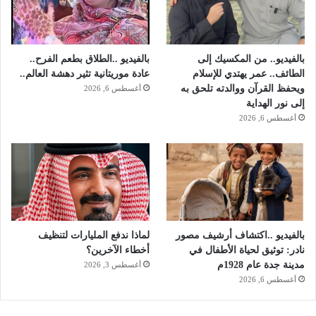
ا
م
ل
ل
ق
ج
ا
ن
بالفيديو.. من المكسيك إلى
بالفيديو ..الطلاق بطعم الفرح..
ب
ة
الطائف.. عمر يهتدي للإسلام
عادة موريتانية تثير دهشة العالم..
ض
ا
ويحفظ القرآن ووالدته تلحق به
أغسطس 6, 2026
ة
ل
إلى نور الهداية
"
ت
أغسطس 6, 2026
ح
ق
ي
ق
بالفيديو ..اكتشاف أرشيف مصور
لماذا ندفع المليارات لتنظيف
نادر: توثيق لحياة الأطفال في
أخطاء الآخرين؟
مدينة جدة عام 1928م
أغسطس 3, 2026
أغسطس 6, 2026