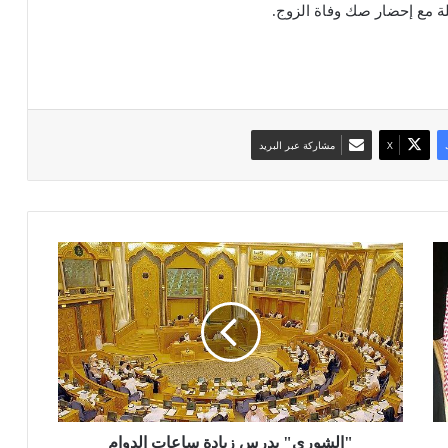
ملة مع إحضار صك وفاة الزوج.
‫X
مشاركة عبر البريد
"
ا
ل
ش
و
ر
ى
"
ي
د
"الشورى" يدرس زيادة ساعات الدوام