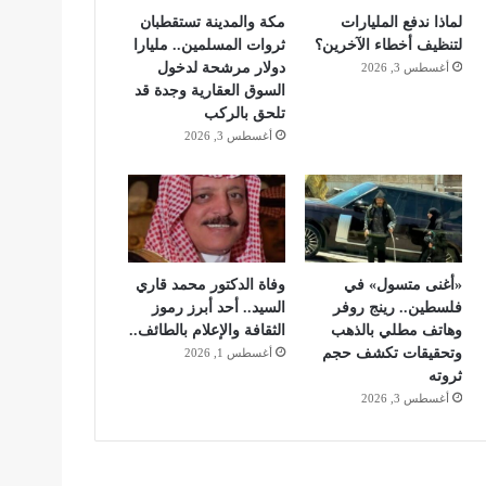
لماذا ندفع المليارات
مكة والمدينة تستقطبان
لتنظيف أخطاء الآخرين؟
ثروات المسلمين.. مليارا
دولار مرشحة لدخول
أغسطس 3, 2026
السوق العقارية وجدة قد
تلحق بالركب
أغسطس 3, 2026
«أغنى متسول» في
وفاة الدكتور محمد قاري
فلسطين.. رينج روفر
السيد.. أحد أبرز رموز
وهاتف مطلي بالذهب
الثقافة والإعلام بالطائف..
وتحقيقات تكشف حجم
أغسطس 1, 2026
ثروته
أغسطس 3, 2026