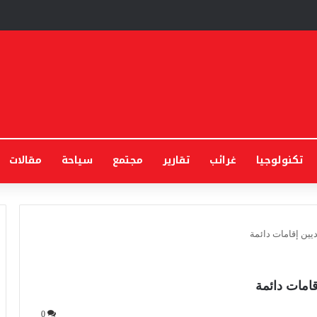
تكنولوجيا
غرائب
تقارير
مجتمع
سياحة
مقالات
يين إقامات دائمة‎
امات دائمة‎
0