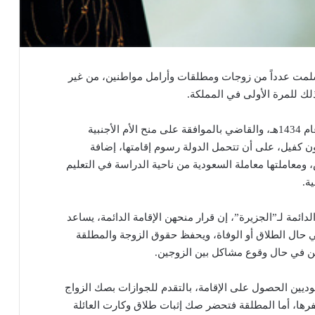
مت عدداً من زوجات ومطلقات وأرامل مواطنين، من غير
لك للمرة الأولى في المملكة.
يأتي ذلك تفعيلاً لقرار مجلس الوزراء الصادر في عام 1434هـ، والقاضي بالموافقة على منح الأم الأجنبية
دون كفيل، على أن تتحمل الدولة رسوم إقامتها، إضافة
عاملتها معاملة السعودية من ناحية الدراسة في التعليم
ة.
دائمة لـ”الجزيرة”، إن قرار منحهن الإقامة الدائمة، يساعد
في حال الطلاق أو الوفاة، ويحفظ حقوق الزوجة والمطلقة
هن في حال وقوع مشاكل بين الزوجين.
وديين الحصول على الإقامة، بالتقدم للجوازات بصك الزواج
فرها، أما المطلقة فتحضر صك إثبات طلاق وكارت العائلة