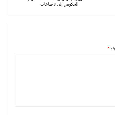
ر
الحكومي إلى 8 ساعات
س
ز
ي
ا
د
ة
س
ا
ا بـ
*
ع
ا
ت
ا
ل
د
و
ا
م
ا
ل
ح