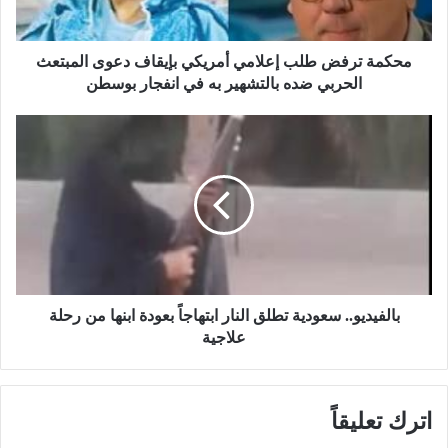
ف
ض
ط
محكمة ترفض طلب إعلامي أمريكي بإيقاف دعوى المبتعث
ل
الحربي ضده بالتشهير به في انفجار بوسطن
ب
إ
ب
ع
ا
ل
ل
ا
ف
م
ي
ي
د
أ
ي
م
و
ر
.
ي
.
بالفيديو.. سعودية تطلق النار ابتهاجاً بعودة ابنها من رحلة
ك
س
علاجية
ي
ع
ب
و
إ
د
اترك تعليقاً
ي
ي
ق
ة