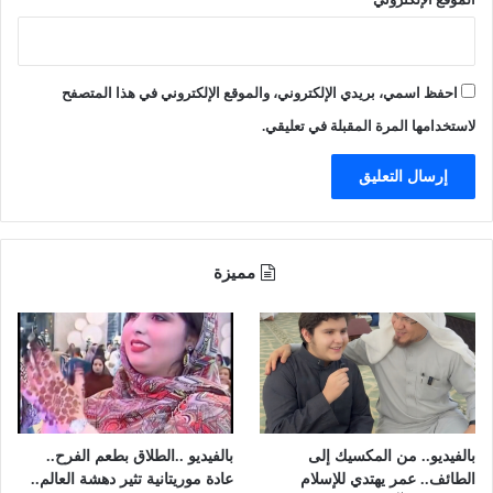
ه
ا
ب
ب
ا
ن
ل
ه
احفظ اسمي، بريدي الإلكتروني، والموقع الإلكتروني في هذا المتصفح
ت
ا
ش
م
لاستخدامها المرة المقبلة في تعليقي.
ه
ن
ي
ر
ر
ح
ب
ل
ه
ة
ف
ع
مميزة
ي
ل
ا
ا
ن
ج
ف
ي
ج
ة
ا
ر
ب
بالفيديو.. من المكسيك إلى
بالفيديو ..الطلاق بطعم الفرح..
و
الطائف.. عمر يهتدي للإسلام
عادة موريتانية تثير دهشة العالم..
س