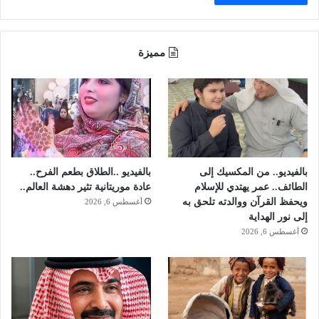
ا
س
ل
م
ع
أ
ه
مميزة
خ
د
ر
.
ى
.
ت
م
ج
س
ر
ا
ي
ء
ا
ا
بالفيديو.. من المكسيك إلى
بالفيديو ..الطلاق بطعم الفرح..
ل
ل
الطائف.. عمر يهتدي للإسلام
عادة موريتانية تثير دهشة العالم..
ا
ي
ويحفظ القرآن ووالدته تلحق به
أغسطس 6, 2026
س
و
إلى نور الهداية
ت
م
أغسطس 6, 2026
ع
د
ا
د
ا
ت