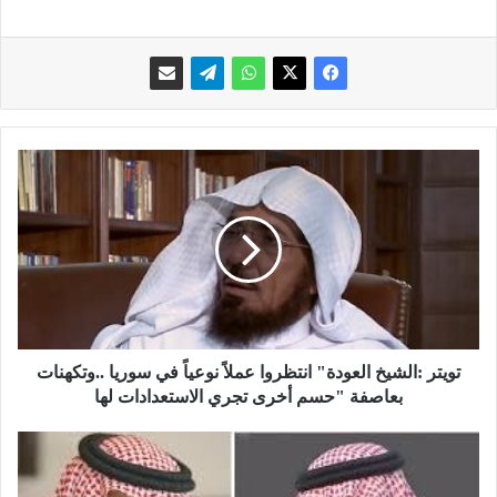
ت
و
ي
ت
ر
:
ا
ل
ش
ي
تويتر :الشيخ العودة" انتظروا عملاً نوعياً في سوريا ..وتكهنات
خ
بعاصفة "حسم أخرى تجري الاستعدادات لها
ا
ل
خ
ع
ا
و
د