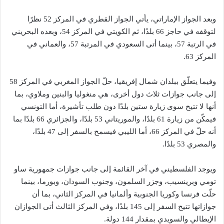
وبعد الجواز الإماراتي، يأتي الجواز القطري في المركز 52 نظرًا
لتوقفه في حاجز 66 بلدًا، ثم الكويتي في المركز 54، وبعده البحريني
في الرتبة 57، بينما أتى السعودي في المرتبة 57، والعماني في
المركز 63.
وفيما يتعلّق ببلدان شمال إفريقيا، حلّ الجواز المغربي في المركز 58
إلى جانب جوازات ثلاث دول أخرى، هي منغوليا والبنين وملاوي، بما
أنها لا تتيح سوى زيارة ستين بلدًا دون طلب تأشيرة، أما التونسي
فيمكّن من زيارة 61 بلدًا، والموريتاني 53 بلدًا، والجزائري 66 بلدًا بما
أنه حلّ في المركز 66، أما الليبي فيسمح بالسفر إلى 47 بلدًا،
والمصري 53 بلدًا.
ويوجد الفلسطيني في آخر القائمة إلى جانب جوازات جمهورية ساو
تومي وبرينسيب، وجزر السلمون، وجنوب السودان، وبورما، بينما
حلّت فرنسا وكوريا الجنوبية وألمانيا في المركز الثاني، بما أن
جوازاتها تتيح السفر إلى 145 بلدًا، وفي المركز الثالث أتى الجوازان
الإيطالي والسويدي بمقدار 144 دولة.