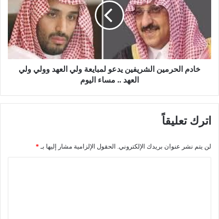
د
م
ة
ا
"
ل
ا
ح
ن
ر
ت
م
ظ
ي
خادم الحرمين الشريفين يدعو لمبايعة ولي العهد وولي ولي
ر
ن
العهد .. مساء اليوم
و
ا
ا
ل
ع
ش
اترك تعليقاً
م
ر
ل
ي
اً
ف
لن يتم نشر عنوان بريدك الإلكتروني.
الحقول الإلزامية مشار إليها بـ
*
ن
ي
و
ن
ا
ع
ي
ل
ي
د
اً
ع
ت
ف
و
ع
ي
ل