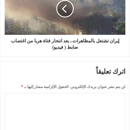
ر
ا
ف
ن
ي
ت
أ
ش
ح
ت
د
ع
ث
ل
إيران تشتعل بالمظاهرات.. بعد انتحار فتاة هربا من اغتصاب
ت
ب
ضابط ( فيديو)
ط
ا
و
ل
ر
م
اترك تعليقاً
ا
ظ
ت
ا
ق
ه
لن يتم نشر عنوان بريدك الإلكتروني.
الحقول الإلزامية مشار إليها بـ
*
ض
ر
ي
ا
ا
ة
ت
ل
"
.
ق
.
ت
ا
ب
ع
ض
ع