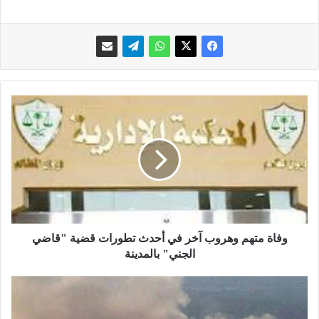
و
ف
ا
ة
م
ت
ه
م
و
ه
وفاة متهم وهروب آخر في أحدث تطورات قضية "قاضي
ر
الجني" بالمدينة
و
ب
إ
آ
ي
خ
ر