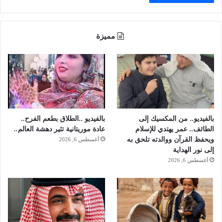
ب
ض
ا
مميزة
ب
ط
(
ف
ي
د
ي
و
بالفيديو.. من المكسيك إلى
بالفيديو ..الطلاق بطعم الفرح..
)
الطائف.. عمر يهتدي للإسلام
عادة موريتانية تثير دهشة العالم..
ويحفظ القرآن ووالدته تلحق به
أغسطس 6, 2026
إلى نور الهداية
أغسطس 6, 2026