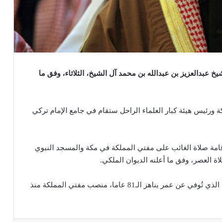
خ عبدالعزيز بن عبدالله بن محمد آل الشيخ، الثلاثاء، وفق ما
ة ورئيس هيئة كبار العلماء الراحل ستقام في جامع الإمام تركي
قامة صلاة الغائب على مفتي المملكة في مكة والمسجد النبوي
ة العصر، وفق ما أعلنه الديوان الملكي.
وشغل الشيخ عبدالعزيز بن عبدالله بن محمد آل الشيخ، الذي تُوفي عن عمر يناهز الـ81 عاما، منصب مفتي المملكة منذ