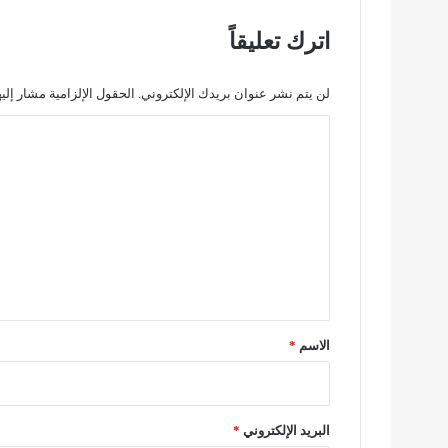
ف
ي
اترك تعليقاً
م
ه
ر
لن يتم نشر عنوان بريدك الإلكتروني.
الحقول الإلزامية مشار إليه
ج
ا
ا
ن
ل
أ
ت
ف
ل
ع
ا
ل
م
ا
ي
ل
ق
ص
*
ح
الاسم
*
ر
ا
ء
ا
البريد الإلكتروني
*
ل