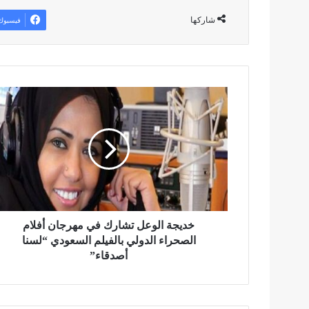
شاركها
فيسبوك
خ
د
ي
ج
ة
ا
ل
و
ع
ل
خديجة الوعل تشارك في مهرجان أفلام
ت
الصحراء الدولي بالفيلم السعودي “لسنا
ش
أصدقاء”
ا
ر
ك