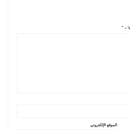
ا
ء
ا
ل
د
ا بـ
*
و
ل
ي
ي
ك
ر
م
:
ا
ل
م
خ
ر
ج
ا
ل
الموقع الإلكتروني
م