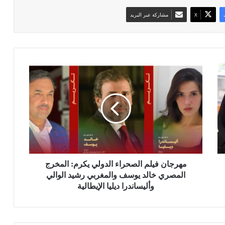
‫X
مشاركة عبر البريد
م
ه
ر
ج
ا
ن
ف
ي
ل
م
مهرجان فيلم الصحراء الدولي يكرم: المخرج
ا
المصري خالد يوسف والمغربي رشيد الوالي
ل
وأليساندرا ديليا الإيطالية
ص
ح
ر