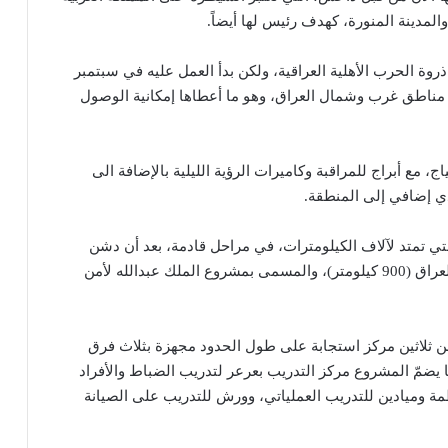
مدينة المنورة، كهدف رئيس لها أيضاً.
الاقتراح ببناء هذا السور منذ عام 2006، في ذروة الحرب الأهلية العراقية، ولكن بدأ العمل عليه في سبتمبر
مناطق غرب وشمال العراق، وهو ما أعطاها إمكانية الوصول
ع أبراج للمراقبة وكاميرات الرؤية الليلية بالإضافة الى
تي تمتد لآلاف الكيلومترات، في مراحل قادمة، بعد أن دشن
العاهل السعودي المرحلة الأولى من تأمين الحدود مع العراق (900 كيلومتر)، والمسمى بمشروع الملك عبدالله لأمن
من ثلاثين مركز استجابة على طول الحدود مجهزة بثلاث فرق
ما يضمّ المشروع مركز التدريب بعرعر لتدريب الضباط والأفراد
ة وميادين للتدريب العملياتي، وورش للتدريب على الصيانة