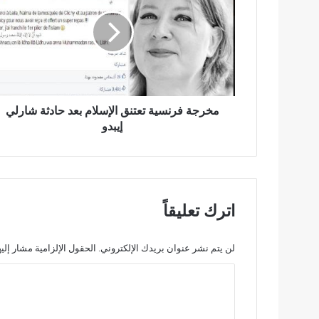
ر
ج
ة
ف
ر
ن
س
ي
مخرجة فرنسية تعتنق الإسلام بعد حادثة شارلي
ة
إيبدو
ت
ع
ت
ن
ق
اترك تعليقاً
ا
ل
إ
لن يتم نشر عنوان بريدك الإلكتروني.
الحقول الإلزامية مشار إليه
س
ا
ل
ا
ل
م
ت