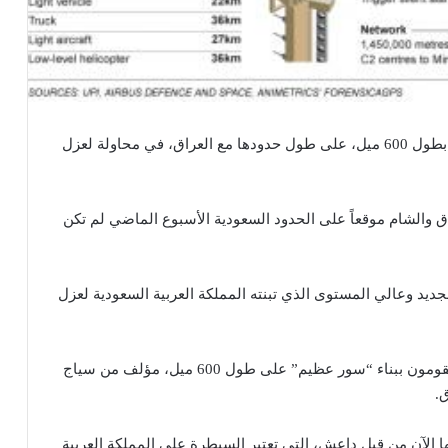
تقوم المملكة العربية السعودية ببناء جدار وحفر خندق، بطول 600 ميل، على طول حدودها مع العراق، في محاولة لعزل
لشام موقعاً على الحدود السعودية الأسبوع الماضي لم تكن
ديد وعالي المستوى الذي تبنته المملكة العربية السعودية لعزل
إن السعوديون يقومون ببناء “سور عظيم” على طول 600 ميل، مؤلف من سياج
.
ا الآن من قبل داعش، التي تعتبر السيطرة على المملكة العربية