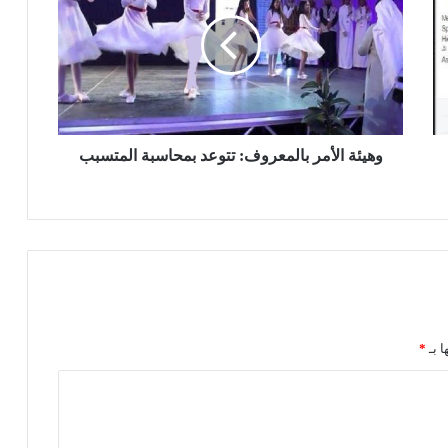
ي
ئ
ة
ا
ل
أ
م
ر
وهيئة الأمر بالمعروف: تتوعد بمحاسبة المتسبب
ب
ا
ل
م
ع
ر
و
ف
:
ا بـ
*
ت
ت
و
ع