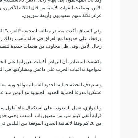
الأمن، وتمكنت القوات الأمنية من قتل الثلاثة الآخري
عرعر ثلاثة منهم سعوديون وأربعة سوريون.
وفي السياق، أكدت مصادر مطلعة لصحيفة “العرب” اللن
ورفحاء على حدودها مع العراق في حالة تأهب، وذلك رد
رجال الأمن، وفي ظل مخاوف من هجمات جديدة لتنظي
وكشفت المصادر، أن الرياض أكملت تعزيزاتها على الحد
لمواجهة تداعيات الحرب على داعش ومشاركتها في الت
وتستهدف الخطة حماية الحدود الشمالية والجنوبية معا
عسكريا مدرعا لحماية الحدود الجنوبية مع اليمن منذ عام 2010 تعمل للدفاع وتمشيط دوري على طول الح
وبالتوازي، تعمل السعودية على استكمال بناء أطول سي
قرابة ألفي كيلو متر، من مضيق باب المندب وحتى حدود
من 20 كم وفقا لاتفاقية الحدود الموقعة بين البلدين في 2000.