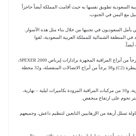
ية السعودية تطويق نفسها به حيث أقامت المملكة أيضاً حاجزاً
ي يأمل السعوديون في تجنبها من خلال بناء مثل هذه الأسوار.
في المنطقة الشمالية للمملكة العربية السعودية، لقوا
يضاً.
ويتضمن السور (كما هو موضح في الصورة أعلاه)، 40 برجاً من أبراج المراقبة المجهزة برادارات إيرباص SPEXER 2000،
وكاميرات ليلية – نهارية، وسبعة من مراكز القيادة والسيطرة (C2) و38 برجاً من أبراج الاتصالات المنفصلة، و32 محطة
وهناك أيضاً 240 مركبة من مركبات الرد السريع العسكرية، و10 من مركبات المراقبة المزودة بكاميرات ليلية – نهارية،
ر تحوم على ارتفاع منخفض.
ة تسلل أربعة من الإرهابيين التابعين لتنظيم داعش، وجميعهم
قبل أن يفجر أحدهم حزاما ناسفا ذهب ضحيته ثلاثة من رجال