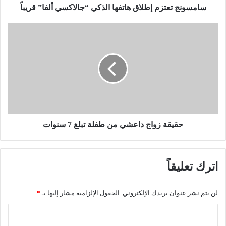
ت
سامسونج تعتزم إطلاق هاتفها الذكي “جالاكسي ألفا” قريباً
ز
م
ح
إ
ق
ط
ي
ل
ق
ا
ة
ق
ز
ه
و
ا
ا
ت
ج
ف
د
حقيقة زواج داعشي من طفلة تبلغ 7 سنوات
ه
ا
ا
ع
ا
ش
اترك تعليقاً
ل
ي
ذ
م
ك
ن
لن يتم نشر عنوان بريدك الإلكتروني.
الحقول الإلزامية مشار إليها بـ
*
ي
ط
“
ف
ا
ج
ل