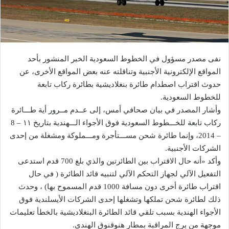
نفى مصدر مسؤول في الخطوط السعودية الخبر المنشور بأحد
المواقع الإلكترونية الأجنبية وتناقلته عنه بعض المواقع الأخرى، عن
حدوث اقتراب اصطدام طائرة بنغلاديشية بطائرة ركاب تابعة
للخطوط السعودية.
وأشار المصدر في بيان صحافي أمس، إلى عــدم مــرور أية طـــائرة
ركاب تابعة للخـــطوط السعودية فوق الأجواء الـــهندية بتاريخ ١١ – 8
– 2014، وإنما طائرة شحن مســـتأجرة ومـــملوكة ومشغلة من إحدى
الشركات الأجنبية.
وأكد «أنه حال الاقتراب بين الطائرتين والذي بلغ 700 قدم استدعى
التفعيل الآلي لجهاز التحكم الآلي لتنبيه قائد الطائرة ( في حال
اقتراب طائرة أخرى دون مسافة 1000 قدم المسموح بها) ، وحدث
ذلك لطائرة شحن تملكها وتشغلها إحدى الشركات الأيسلندية فوق
الأجواء الهندية بسبب تلقي قائد الطائرة البنغلاديشية بالخطأ تعليمات
موجهة من برج المراقبة بمطار هنوقنوق الهندي.