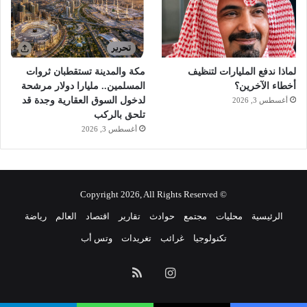
لماذا ندفع المليارات لتنظيف
مكة والمدينة تستقطبان ثروات
أخطاء الآخرين؟
المسلمين.. مليارا دولار مرشحة
لدخول السوق العقارية وجدة قد
أغسطس 3, 2026
تلحق بالركب
أغسطس 3, 2026
© Copyright 2026, All Rights Reserved
الرئيسية
محليات
مجتمع
حوادث
تقارير
اقتصاد
العالم
رياضة
تكنولوجيا
غرائب
تغريدات
وتس أب
انستقرام
ملخص
الموقع