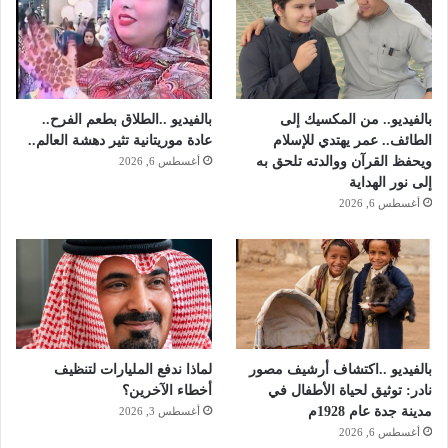
ت
ش
ف
ى
ش
ر
بالفيديو.. من المكسيك إلى
بالفيديو ..الطلاق بطعم الفرح..
ق
الطائف.. عمر يهتدي للإسلام
عادة موريتانية تثير دهشة العالم..
ع
ويحفظ القرآن ووالدته تلحق به
أغسطس 6, 2026
ر
إلى نور الهداية
ف
أغسطس 6, 2026
ا
ت
بالفيديو ..اكتشاف أرشيف مصور
لماذا ندفع المليارات لتنظيف
نادر: توثيق لحياة الأطفال في
أخطاء الآخرين؟
مدينة جدة عام 1928م
أغسطس 3, 2026
أغسطس 6, 2026