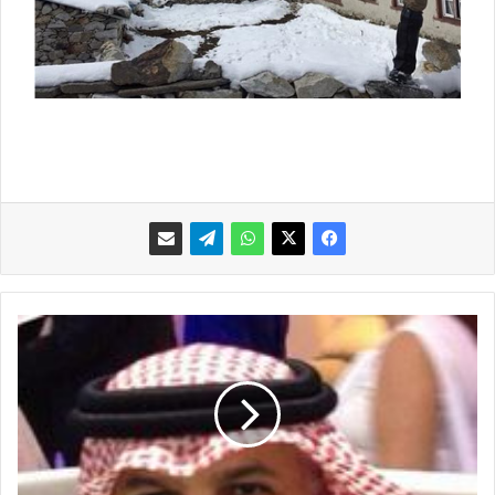
م
ش
ا
ج
ر
ة
ب
ي