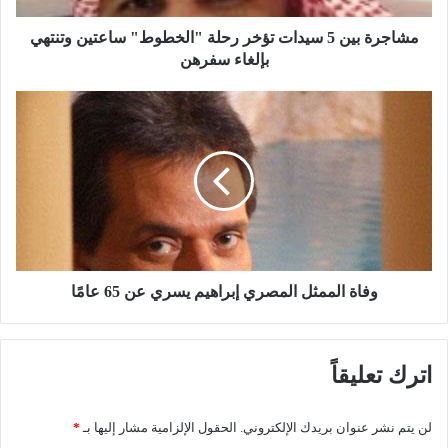
ن
5
مشاجرة بين 5 سيدات تؤخر رحلة "الخطوط" ساعتين وتنتهي
س
بإلغاء سفرهن
ي
د
و
ا
ف
ت
ا
ت
ة
ؤ
ا
خ
ل
ر
م
ر
م
ح
ث
ل
ل
وفاة الممثل المصري إبراهيم يسري عن 65 عامًا
ة
ا
"
ل
ا
م
اترك تعليقاً
ل
ص
خ
ر
ط
ي
لن يتم نشر عنوان بريدك الإلكتروني.
الحقول الإلزامية مشار إليها بـ
*
و
إ