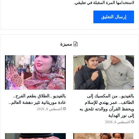
ا
ا
لاستخدامها المرة المقبلة في تعليقي.
و
ر
م
د
ا
ن
ز
ي
ل
ح
ت
ر
مميزة
أ
ق
م
ا
نّ
ي
ا
ل
ن
ف
بالفيديو.. من المكسيك إلى
بالفيديو ..الطلاق بطعم الفرح..
س
الطائف.. عمر يهتدي للإسلام
عادة موريتانية تثير دهشة العالم..
ب
ويحفظ القرآن ووالدته تلحق به
أغسطس 6, 2026
آ
إلى نور الهداية
م
أغسطس 6, 2026
ا
ل
ب