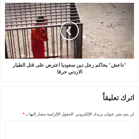
ا
"
ة
د
و
ا
ا
ع
ل
ش
ا
"
خ
ي
ض
ح
ر
ا
ا
ك
"داعش" يحاكم رجل دين سعوديا اعترض على قتل الطيار
ر
م
الاردني حرقا
و
ر
ا
ج
ل
ل
ب
اترك تعليقاً
د
ي
ي
ا
ن
لن يتم نشر عنوان بريدك الإلكتروني.
الحقول الإلزامية مشار إليها بـ
*
ض
س
و
ع
ا
ب
و
ل
ف
د