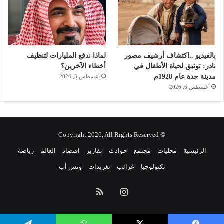
ا
س
ق
ة
أ
بالفيديو ..اكتشاف أرشيف مصور
لماذا ندفع المليارات لتنظيف
ر
نادر: توثيق لحياة الأطفال في
أخطاء الآخرين؟
ج
مدينة جدة عام 1928م
أغسطس 3, 2026
و
أغسطس 6, 2026
أ
ن
ت
ع
ا
© Copyright 2026, All Rights Reserved
ن
الرئيسية
محليات
مجتمع
حوادث
تقارير
اقتصاد
العالم
رياضة
ق
ا
تكنولوجيا
غرائب
تغريدات
وتس أب
ل
ن
انستقرام
ملخص
و
ر
الموقع
و