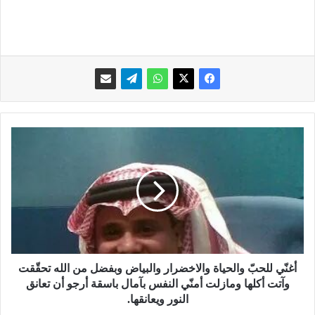
أ
غ
نّ
ي
ل
ل
ح
بّ
و
ا
أغنّي للحبّ والحياة والاخضرار والبياض وبفضل من الله تحقّقت
ل
وآتت أكلها ومازلت أمنّي النفس بآمال باسقة أرجو أن تعانق
ح
النور ويعانقها.
ي