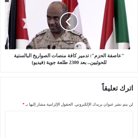
ع
ع
"
ا
ا
ص
ل
ف
إ
ة
س
ا
ك
ل
ا
ح
ن
ز
"عاصفة الحزم": تدمير كافة منصات الصواريخ البالستية
"
م
للحوثيين.. بعد 2300 طلعة جوية (فيديو)
ا
"
ل
:
ـ
ت
اترك تعليقاً
1
د
8
م
4
ي
لن يتم نشر عنوان بريدك الإلكتروني.
الحقول الإلزامية مشار إليها بـ
*
ا
ر
ل
ك
ا
ت
ا
ل
ي
ف
ت
ة
ت