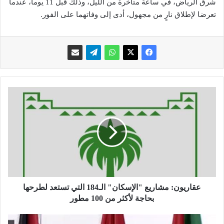
شرق الرياض، في ساعة متأخرة من الليل، وذلك قبل 11 يوماً، عندما
تعرضا لإطلاق نارٍ من مجهول، أدى إلى وفاتهما على الفور.
ع
ق
ا
ر
ي
و
ن
:
م
ش
عقاريون: مشاريع "الإسكان" الـ184 التي تستعد لطرحها
ا
بحاجة لأكثر من 100 مطور
ر
ي
"