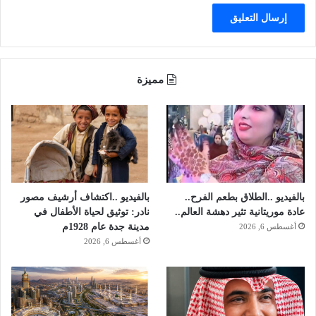
1
ل
0
ل
0
ح
م
و
ط
ث
مميزة
و
ي
ر
ي
ن
.
.
ب
ع
د
بالفيديو ..الطلاق بطعم الفرح..
بالفيديو ..اكتشاف أرشيف مصور
2
عادة موريتانية تثير دهشة العالم..
نادر: توثيق لحياة الأطفال في
3
مدينة جدة عام 1928م
أغسطس 6, 2026
0
أغسطس 6, 2026
0
ط
ل
ع
ة