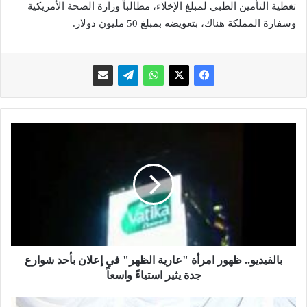
تغطية التأمين الطبي لمبلغ الإخلاء، مطالباً وزارة الصحة الأمريكية
وسفارة المملكة هناك، بتعويضه بمبلغ 50 مليون دولار.
ب
ا
ل
ف
ي
د
ي
و
.
.
بالفيديو.. ظهور امرأة "عارية الظهر" في إعلان بأحد شوارع
ظ
جدة يثير استياءً واسعاً
ه
و
ا