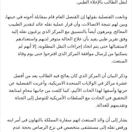
لنقل الطالب بالإخلاء الطبي.
وتابعت القنصلية بقولها إن القنصل العام قام بمقابلة أخوته في حينها،
وبين لهم نتيجة الاتصالات، وأن قرار عملية نقله عائد لتقدير الطبيب
المعالج, ومرهون أيضاً بالتنسيق مع المركز الذي يرغبون نقله إليه
وفق تقرير طبي يفيد بأن علاج الحالة متوفر لديهم واستعدادهم
لاستقبالها حتى يتم اتخاذ إجراءات النقل المطلوبة، إلا أنهم لم
يتمكنوا من إرسال موافقة المركز الذي اقترحوا حتى يوم وفاة
المبتعث.
وذكر البيان أن المركز الذي كان يعالج فيه الطالب يعد من أفضل
عشرة مراكز في الولايات المتحدة الامريكية، وأعربت القنصلية عن
حزنها وأسفها لهذا الحاث الأليم، كما كلفت من جانبها محامٍ لمتابعة
التحقيق في الحادث مع السلطات الأمريكية للتوصل إلى الجناة
وتقديمهم للعدالة.
يشار إلى أن والد المبتعث اتهم سفارة المملكة بالتهاون في أمر ابنه
ورفض نقله إلى مستشفى متخصص في نزع الرصاص بحجة عدم