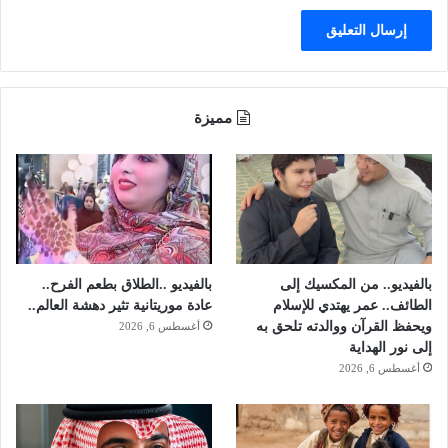
س
ل
ت
ح
ي
ر
ا
م
ءً
ي
و
ن
مميزة
ا
ا
س
ل
ع
خ
اً
ي
ر
ي
ة
بالفيديو.. من المكسيك إلى
بالفيديو ..الطلاق بطعم الفرح..
الطائف.. عمر يهتدي للإسلام
عادة موريتانية تثير دهشة العالم..
ويحفظ القرآن ووالدته تلحق به
أغسطس 6, 2026
إلى نور الهداية
أغسطس 6, 2026