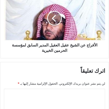
ر
ل
ا
أ
م
ف
ر
ر
أ
ا
ة
ج
"
ع
ع
ن
ا
ا
الأفراج عن الشيخ عقيل العقيل المدير السابق لمؤسسة
ر
ل
الحرمين الخيرية
ي
ش
ة
ي
ا
خ
اترك تعليقاً
ل
ع
ظ
ق
ه
ي
لن يتم نشر عنوان بريدك الإلكتروني.
الحقول الإلزامية مشار إليها بـ
*
ر
ل
"
ا
ا
ف
ل
ل
ي
ع
إ
ق
ت