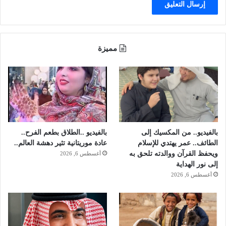
س
ت
م
ا
ا
ل
ء
أ
ا
مميزة
م
ل
ر
م
ا
س
ء
ت
"
ف
.
ي
.
د
و
ي
بالفيديو.. من المكسيك إلى
بالفيديو ..الطلاق بطعم الفرح..
خ
ن
الطائف.. عمر يهتدي للإسلام
عادة موريتانية تثير دهشة العالم..
ل
غ
ويحفظ القرآن ووالدته تلحق به
أغسطس 6, 2026
ف
د
إلى نور الهداية
ا
اً
أغسطس 6, 2026
ن
ي
ه
ا
ج