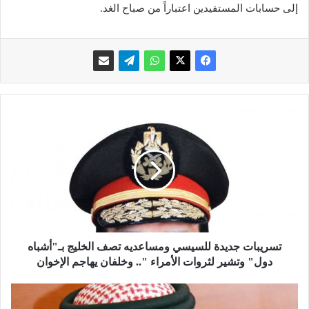
إلى حسابات المستفيدين اعتباراً من صباح الغد.
ت
س
ر
ي
ب
ا
ت
ج
د
ي
تسريبات جديدة للسيسي ومساعديه تصف الخليج بـ"أشباه
د
دول" وتشير لثروات الأمراء ".. وخلفان يهاجم الإخوان
ة
ل
م
ل
ص