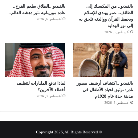
ن
بالفيديو.. من المكسيك إلى
بالفيديو ..الطلاق بطعم الفرح..
ا
الطائف.. عمر يهتدي للإسلام
عادة موريتانية تثير دهشة العالم..
ل
ويحفظ القرآن ووالدته تلحق به
أغسطس 6, 2026
م
إلى نور الهداية
س
أغسطس 6, 2026
ت
ك
م
ل
ي
ن
د
ر
بالفيديو ..اكتشاف أرشيف مصور
لماذا ندفع المليارات لتنظيف
ا
نادر: توثيق لحياة الأطفال في
أخطاء الآخرين؟
س
مدينة جدة عام 1928م
أغسطس 3, 2026
ت
أغسطس 6, 2026
ه
م
© Copyright 2026, All Rights Reserved