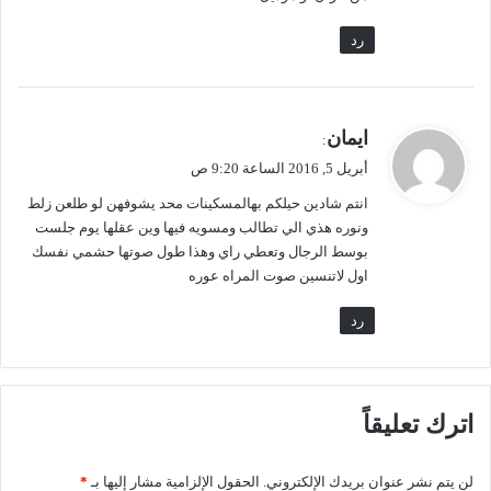
رد
ي
ايمان
:
ق
أبريل 5, 2016 الساعة 9:20 ص
و
انتم شادين حيلكم بهالمسكينات محد يشوفهن لو طلعن زلط
ل
ونوره هذي الي تطالب ومسويه فيها وين عقلها يوم جلست
بوسط الرجال وتعطي راي وهذا طول صوتها حشمي نفسك
اول لاتنسين صوت المراه عوره
رد
اترك تعليقاً
لن يتم نشر عنوان بريدك الإلكتروني.
الحقول الإلزامية مشار إليها بـ
*