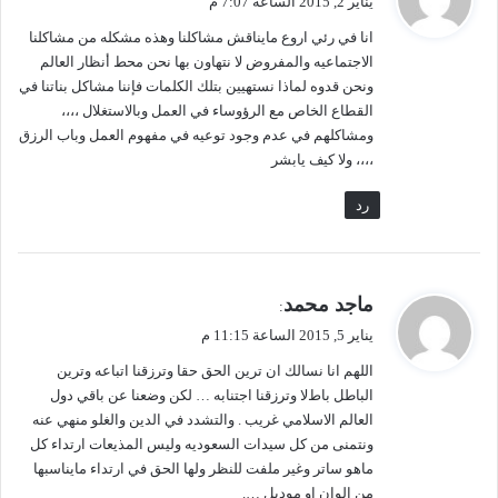
يناير 2, 2015 الساعة 7:07 م
ل
و
انا في رئي اروع مايناقش مشاكلنا وهذه مشكله من مشاكلنا
ل
الاجتماعيه والمفروض لا نتهاون بها نحن محط أنظار العالم
ونحن قدوه لماذا نستهيين بتلك الكلمات فإننا مشاكل بناتنا في
القطاع الخاص مع الرؤوساء في العمل وبالاستغلال ،،،،
ومشاكلهم في عدم وجود توعيه في مفهوم العمل وباب الرزق
،،،، ولا كيف يابشر
رد
ي
ماجد محمد
:
ق
يناير 5, 2015 الساعة 11:15 م
و
اللهم انا نسالك ان ترين الحق حقا وترزقنا اتباعه وترين
ل
الباطل باطﻻ وترزقنا اجتنابه … لكن وضعنا عن باقي دول
العالم اﻻسلامي غريب . والتشدد في الدين والغلو منهي عنه
ونتمنى من كل سيدات السعوديه وليس المذيعات ارتداء كل
ماهو ساتر وغير ملفت للنظر ولها الحق في ارتداء مايناسبها
من الوان او موديل ….