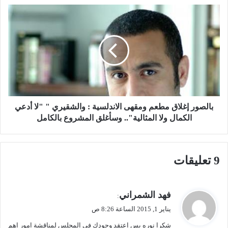
ت
ب
ر
ا
ك
ل
ي
ص
ي
و
د
ر
خ
إ
ل
غ
ع
ل
ل
ا
بالصور إغلاق مطعم ومقهى الاندلسية : والشقيري " "لا أدعي
ى
ق
الكمال ولا المثالية".. وسأغلق المشروع بالكامل
خ
م
ط
ط
ح
ع
‫9 تعليقات
ا
م
د
و
ث
م
ة
ق
ي
فهد الشمراني
:
ت
ه
ق
يناير 1, 2015 الساعة 8:26 ص
ل
ى
و
ف
ا
شكرا نوره بس اعتقد وجودك في المجلس لمناقشة امور اهم
ل