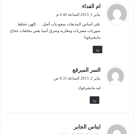
م
أ
ي
ام الفداء
:
ش
د
ق
ج
ع
يناير 1, 2015 الساعة 4:46 م
و
ع
ي
علی أساس المذيعات سعوديات أصل. ….كلهن جحلط
ل
ا
ا
سوريات مصريات ومغاربه وشرق آسيا يعني مخلفات حجاج
ل
ل
مايشرفونا
م
ك
ب
م
رد
ع
ا
ث
ل
و
ي
النمر المبرقع
:
ل
ق
ا
يناير 2, 2015 الساعة 8:31 ص
و
ا
ليه مايشرفوك
ل
ل
م
رد
ث
ا
ل
ي
ي
ايناس الجابر
ة
:
ق
"