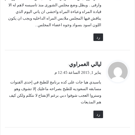
ظ
ل
وارقى .. ويظل وضع مجلس الشورى منذ تاسيسه ﻻهم له اﻻ
ا
ا
قيادة المراه وعباءة المراه واخشى ان ياتي اليوم الذي
ل
ن
يناقش فيها المجلس ملابس المراه الداخليه ويجب ان يكون
ك
د
اللون اسود بسواد وجوه اعضاء المجلس ..
ا
ل
ب
س
رد
ت
ي
ن
ة
ا
:
ل
و
ي
ليالي الغمراوي
:
ش
ا
ق
يناير 1, 2015 الساعة 12:45 م
م
ل
و
ر
ش
ياسيدي هيا جات على كده برنامج للطبخ في إحدى القنوات
ل
ا
ق
مسابقه السعوديه للطبخ بصراحه ماعليك إلا تشوف وهو
ن
ي
وستروا العجب شوفوا دبي برغم الإنفتاح لا نتكلم ولكن كيف
ي
ر
هم المذيعات
ع
ي
ل
"
رد
ى
"
ا
ل
ل
ا