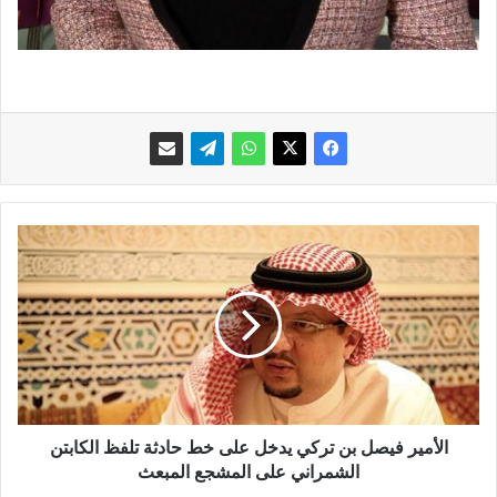
ا
ل
أ
م
ي
ر
ف
ي
ص
ل
الأمير فيصل بن تركي يدخل على خط حادثة تلفظ الكابتن
ب
الشمراني على المشجع المبعث
ن