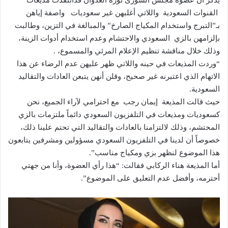
يذكر أن عضوة مجلس الشورى نورة العدوان قدانتقدت مذيعات
القنوات السعودية واللاتي أغلبهن غير سعوديات واصفة إياهن
بـ”التبرج واستخدام المكياج الصارخ” والمبالغة في التزين، وطالبت
بإلزامهن بالزي السعودي والاحتشام وعدم استخدام أدوات الزينة،
وذلك خلال مناقشة تنظيم الإعلام المرئي والمسموع، .
“وردت المذيعات في حينه واللاتي ظهر عليهن عدم الرضاء عن هذا
الاتهام الذي اعتبرنه غير صحيح، وقلن أنهن يتبعن العادات والتقاليد
السعودية.
حيث قالت المذيعة إيمان رجب مع احترامي لآراء الجميع، نحن
كسعوديات ومذيعات في التلفزيون السعودي دائماً ملتزمات بالزي
المحتشم، وذلك لالتزامنا بالعادات والتقاليد التي تحتم علينا ذلك،
خصوصاً أن لدينا في التلفزيون السعودي مسؤولين ومشرفين يتابعون
هذا الموضوع لنظهر بزي ومكياج مناسب”.
أما المذيعة هناء الركابي فقالت: “هذا رأي العضوة، وأنا من جهتي
أحترمه، وأفضل عدم التعليق على الموضوع”.