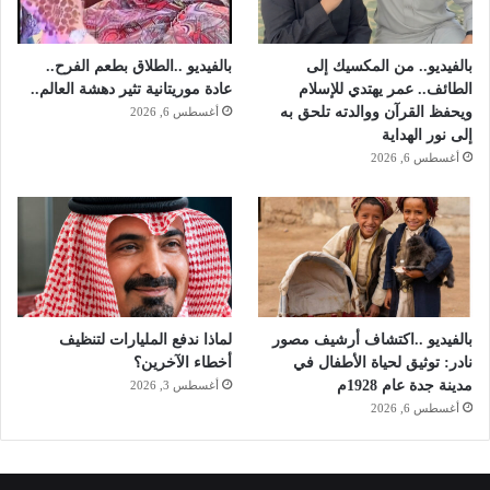
ي
و
بالفيديو.. من المكسيك إلى
بالفيديو ..الطلاق بطعم الفرح..
الطائف.. عمر يهتدي للإسلام
عادة موريتانية تثير دهشة العالم..
ويحفظ القرآن ووالدته تلحق به
أغسطس 6, 2026
إلى نور الهداية
أغسطس 6, 2026
بالفيديو ..اكتشاف أرشيف مصور
لماذا ندفع المليارات لتنظيف
نادر: توثيق لحياة الأطفال في
أخطاء الآخرين؟
مدينة جدة عام 1928م
أغسطس 3, 2026
أغسطس 6, 2026