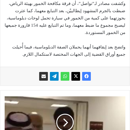
وكشفت مصادر لـ”تواصل”، أن فرقة مكافحة الخمور بهيئة الرياض،
ضبطت بالجرم المشهود إيطالييْن، بعد التبايع معهما، كما عثرت
بحوزتهما على كمية من الخمور في سيارة تحمل لوحات دبلوماسية،
ليصبح مجموع ما ضبط معهما، وما تم التبايع عليه 154 قارورة جميعها
من الخمور المستوردة.
واتضح بعد إيقافهما أنهما يحملان الصفة الدبلوماسية، فيما أُحيلت
جميع أوراق القضية إلى الجهات المختصة لاستكمال اللازم.
ب
ا
ل
ف
ي
د