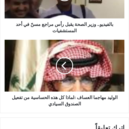
ي
و
.
.
بالفيديو.. وزير الصحة يقبل رأس مراجع مسنّ في أحد
و
المستشفيات
ز
ي
ا
ر
ل
ا
و
ل
ل
ص
ي
ح
د
ة
م
ي
ه
ق
ا
ب
ج
الوليد مهاجما العساف :لماذا كل هذه الحساسية من تفعيل
ل
م
الصندوق السيادي
ر
ا
أ
ا
س
ل
اترك تعليقاً
م
ع