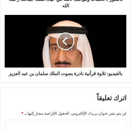
ظ
الله
ا
ت
ب
و
ا
م
ل
و
ف
ا
ي
ق
د
ف
ي
ل
و
ا
:
ف
ت
بالفيديو: تلاوة قرآنية نادرة بصوت الملك سلمان بن عبد العزيز
ت
ل
ة
ا
ف
و
اترك تعليقاً
ي
ة
ح
ق
ي
ر
لن يتم نشر عنوان بريدك الإلكتروني.
الحقول الإلزامية مشار إليها بـ
*
ا
آ
ة
ن
ا
ا
ي