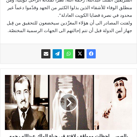
الشريفين الملك عبدالله، رحمه الله، نظراً لمكانة الراحل كويتياً، ومن
منطلق الوفاء للأشقاء الذين بذلوا الكثير من الجهد وقدّموا دعماً غير
محدود في نصرة قضايا الكويت العادلة”.
ولفتت المصادر الى أن هؤلاء المغرِّدين سيخضعون للتحقيق من قِبل
جهاز أمن الدولة قبل أن تتم إحالتهم الى الجهات الرسمية المختصّة.
ب
ا
ل
ص
و
ر
.
.
ل
ح
بالصور .. لحظات ومواقف لافتة في حياة الملك عبدالله رحمه