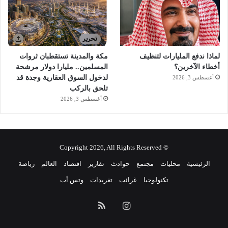
لماذا ندفع المليارات لتنظيف
مكة والمدينة تستقطبان ثروات
أخطاء الآخرين؟
المسلمين.. مليارا دولار مرشحة
لدخول السوق العقارية وجدة قد
أغسطس 3, 2026
تلحق بالركب
أغسطس 3, 2026
© Copyright 2026, All Rights Reserved
الرئيسية
محليات
مجتمع
حوادث
تقارير
اقتصاد
العالم
رياضة
تكنولوجيا
غرائب
تغريدات
وتس أب
انستقرام
ملخص