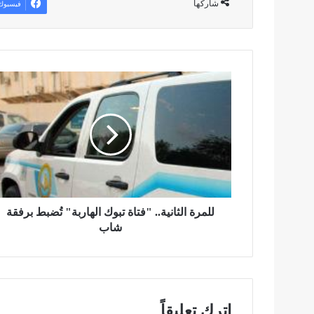
شاركها
فيسبوك
ل
ل
م
ر
ة
ا
ل
ث
ا
ن
للمرة الثانية.. "فتاة تبوك الهاربة" تُضبط برفقة
ي
شاب
ة
.
.
"
ف
اترك تعليقاً