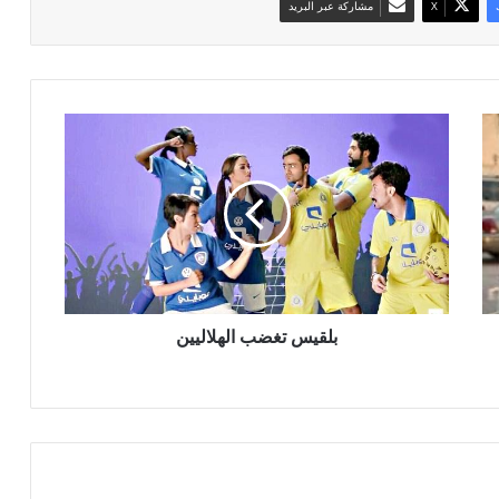
‫X
مشاركة عبر البريد
ب
ل
ق
ي
س
ت
غ
ض
ب
ا
بلقيس تغضب الهلاليين
ل
ه
ل
ا
ل
ي