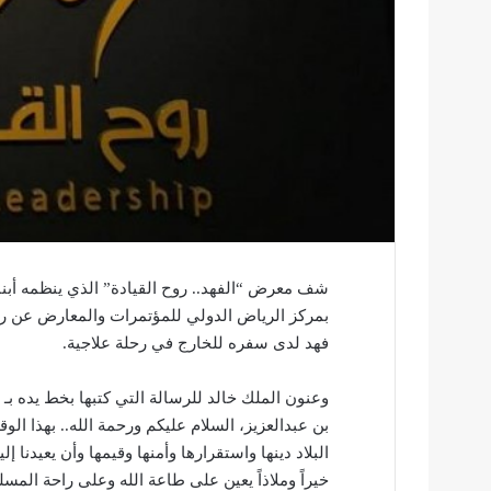
شف معرض “الفهد.. روح القيادة” الذي ينظمه أبناء 
بمركز الرياض الدولي للمؤتمرات والمعارض عن رسا
فهد لدى سفره للخارج في رحلة علاجية.
وعنون الملك خالد للرسالة التي كتبها بخط يده بـ 
بن عبدالعزيز، السلام عليكم ورحمة الله.. بهذا الو
البلاد دينها واستقرارها وأمنها وقيمها وأن يعيدنا
خيراً وملاذاً يعين على طاعة الله وعلى راحة المسل