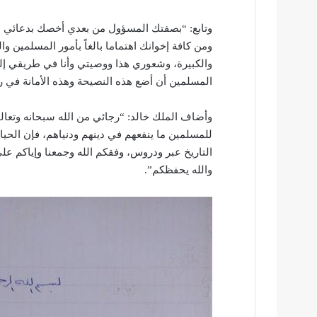
وتابع: “بصفتك المسؤول من بعدي أخصك بدعائي لك
ومن كافة إخوانك اهتماما بالغاً بأمور المسلمين 
والكبيرة، وشعوري هذا ووصيتي وأنا في طريقي إل
المسلمين أن أضع هذه النصيحة وهذه الأمانة في رق
وأضاف الملك خالد: “رجائي من الله سبحانه وتعا
للمسلمين ما ينفعهم في دينهم ودنياهم، فإن الحياة
التاريخ عبر ودروس، وفقكم الله وجمعنا وإياكم على
والله يحفظكم”.