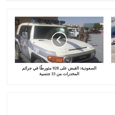
ا
ل
س
ع
و
د
ي
ة
:
ا
السعودية: القبض على 928 متورطًا في جرائم
ل
المخدرات من 33 جنسية
ق
ب
ض
ع
ل
ى
9