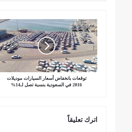
ت
و
ق
ع
ا
ت
ب
ا
ن
خ
توقعات بانخفاض أسعار السيارات موديلات
ف
2016 في السعودية بنسبة تصل لـ14%
ا
ض
أ
س
ع
اترك تعليقاً
ا
ر