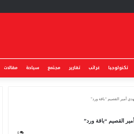
تكنولوجيا
غرائب
تقارير
مجتمع
سياحة
مقالات
دي أمير القصيم “باقة ورد”
ير القصيم “باقة ورد”
0