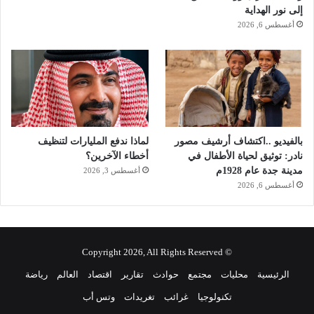
س
إلى نور الهداية
ا
أغسطس 6, 2026
ء
ل
:
"
أ
ن
ا
ب
بالفيديو ..اكتشاف أرشيف مصور
لماذا ندفع المليارات لتنظيف
ن
نادر: توثيق لحياة الأطفال في
أخطاء الآخرين؟
ت
مدينة جدة عام 1928م
أغسطس 3, 2026
ا
أغسطس 6, 2026
ل
ب
ل
د
© Copyright 2026, All Rights Reserved
و
ي
الرئيسية
محليات
مجتمع
حوادث
تقارير
اقتصاد
العالم
رياضة
ن
تكنولوجيا
غرائب
تغريدات
وتس أب
أ
ر