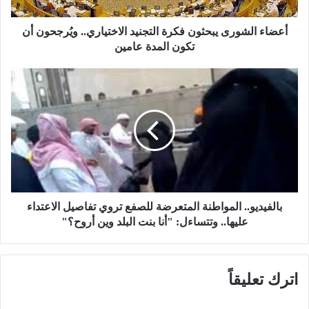
ش
و
ر
أعضاء الشورى يبحثون فكرة التجنيد الاختياري.. ويُرجحون أن
ى
تكون المدة عامين
ي
ب
ب
ح
ا
ث
ل
و
ف
ن
ي
ف
د
ك
ي
ر
و
ة
.
ا
.
بالفيديو.. المواطنة المتعرضة للصفع تروي تفاصيل الاعتداء
ل
ا
عليها.. وتتساءل: "أنا بنت البلد وين أروح؟"
ت
ل
ج
م
ن
و
اترك تعليقاً
ي
ا
د
ط
ا
ن