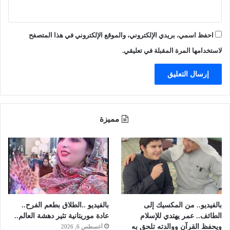
و
ص
ن
ي
ا
ل
احفظ اسمي، بريدي الإلكتروني، والموقع الإلكتروني في هذا المتصفح
ل
ا
م
ل
لاستخدامها المرة المقبلة في تعليقي.
د
ا
ة
ع
ع
ت
ا
د
م
ا
ي
ء
مميزة
ن
ع
ل
ي
ه
ا
.
.
و
بالفيديو.. من المكسيك إلى
بالفيديو ..الطلاق بطعم الفرح..
ت
الطائف.. عمر يهتدي للإسلام
عادة موريتانية تثير دهشة العالم..
ت
ويحفظ القرآن ووالدته تلحق به
أغسطس 6, 2026