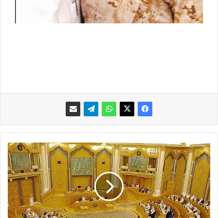
أ
ع
ض
ا
ء
ا
ل