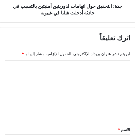
و
ي
جدة: التحقيق حول اتهامات لدوريتين أمنيتين بالتسبب في
ك
ق
حادثة أدخلت شابا في غيبوبة
ف
ح
ي
و
ا
ل
اترك تعليقاً
ل
ا
م
ت
م
ه
لن يتم نشر عنوان بريدك الإلكتروني.
الحقول الإلزامية مشار إليها بـ
*
ل
ا
ك
م
ا
ة
ا
ل
ب
ت
إ
ل
ت
ي
د
ع
ه
و
ا
ل
ر
م
ي
ي
ه
ت
ق
م
ي
أ
ن
*
الاسم
*
ن
أ