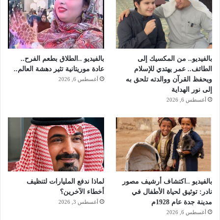
د
خ
ل
ت
ش
ا
بالفيديو.. من المكسيك إلى
بالفيديو ..الطلاق بطعم الفرح..
ب
الطائف.. عمر يهتدي للإسلام
عادة موريتانية تثير دهشة العالم..
ا
ويحفظ القرآن ووالدته تلحق به
أغسطس 6, 2026
ف
إلى نور الهداية
ي
أغسطس 6, 2026
غ
ي
ب
و
ب
ة
بالفيديو ..اكتشاف أرشيف مصور
لماذا ندفع المليارات لتنظيف
نادر: توثيق لحياة الأطفال في
أخطاء الآخرين؟
مدينة جدة عام 1928م
أغسطس 3, 2026
أغسطس 6, 2026