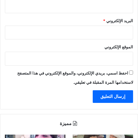
ه
م
م
ن
م
ي
البريد الإلكتروني
*
ن
ت
"
ي
م
ن
ؤ
ب
الموقع الإلكتروني
س
ا
س
ل
ة
ت
ا
س
احفظ اسمي، بريدي الإلكتروني، والموقع الإلكتروني في هذا المتصفح
ل
ب
ن
ب
لاستخدامها المرة المقبلة في تعليقي.
ق
ف
د
ي
"
ح
ا
د
ث
مميزة
ة
أ