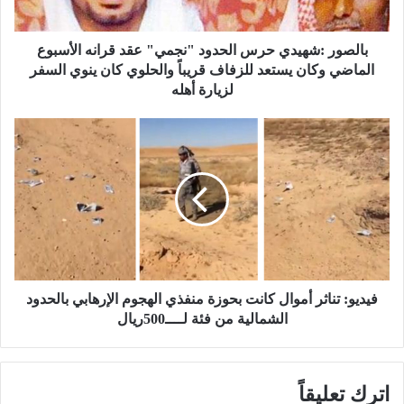
ش
ه
ي
بالصور :شهيدي حرس الحدود "نجمي" عقد قرانه الأسبوع
د
الماضي وكان يستعد للزفاف قريباً والحلوي كان ينوي السفر
ي
لزيارة أهله
ح
ر
ف
س
ي
ا
د
ل
ي
ح
و
د
:
و
د
ت
"
ن
ن
ا
فيديو: ​تناثر أموال كانت بحوزة منفذي الهجوم الإرهابي بالحدود
ج
ث
الشمالية من فئة لــــ500ريال
م
ر
ي
أ
"
م
ع
اترك تعليقاً
و