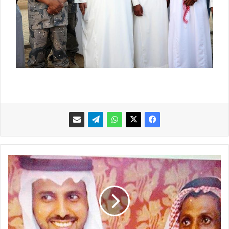
ب
ا
ل
ص
و
ر
: