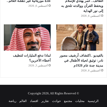
الطائف.. عمر يهتدي للإسلام
عادة موريتانية تثير دهشة العالم..
ح
ي
ويحفظ القرآن ووالدته تلحق به
أغسطس 6, 2026
ل
ة
إلى نور الهداية
و
م
أغسطس 6, 2026
ي
ن
ك
ف
ا
ئ
ن
ة
ي
ل
ن
ـ
و
ـ
ي
ـ
بالفيديو ..اكتشاف أرشيف مصور
لماذا ندفع المليارات لتنظيف
ا
ـ
نادر: توثيق لحياة الأطفال في
أخطاء الآخرين؟
ل
5
مدينة جدة عام 1928م
أغسطس 3, 2026
س
0
أغسطس 6, 2026
ف
0
ر
ر
ل
ي
ز
ا
ي
© Copyright 2026, All Rights Reserved
ل
ا
الرئيسية
محليات
مجتمع
حوادث
تقارير
اقتصاد
العالم
رياضة
ر