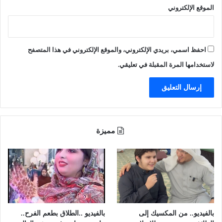
م
الموقع الإلكتروني
ا
ا
ن
ل
ي
إ
س
ر
احفظ اسمي، بريدي الإلكتروني، والموقع الإلكتروني في هذا المتصفح
ت
ه
ع
ا
لاستخدامها المرة المقبلة في تعليقي.
د
ب
ل
ي
ل
ب
ز
ا
ف
ل
ا
ح
مميزة
ف
د
ق
و
ر
د
ي
ا
ب
ل
اً
ش
و
م
ا
ا
بالفيديو.. من المكسيك إلى
بالفيديو ..الطلاق بطعم الفرح..
ل
ل