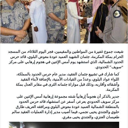
شيعت جموع غفيرة من المواطنين والمقيمين، فجر اليوم الثلاثاء، من المسجد
الحرام بمكة المكرمة، جثمان الشهيد العميد عودة معوض البلوي، قائد حرس
الحدود الشمالية، الذي استشهد يوم أمس الإثنين في هجوم إرهابي على مركز
“سويف” الحدودي.
كما شارك في تشييع جثمان الفقيد، مدير عام حرس الحدود بالمملكة،
اللواء عواد البلوي، وعددٌ من القيادات الأمنية، بالإضافة لأبناء الفقيد
وأشقائه وأقاربه، وذلك قبل مواراة جثمانه الثرى في مقابر العدل بمكة
المكرمة.
جدير بالذكر أن هجوماً إرهابياً شنته مجموعة إرهابية أمس الإثنين على
مركز سويف الحدودي بعرعر، أسفر عن استشهاد قائد حرس الحدود
بالمنطقة الشمالية العميد عودة معوض البلوي ومرافقه العريف طارق
حلوي والجندي يحيى نجمي، فيما أصيب مدير إدارة العمليات العقيد سالم
طعيسان العنزي، والجندي يحيى مقري.