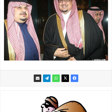
"
ن
ز