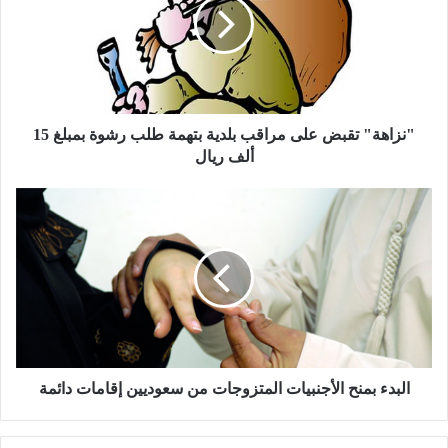
ا
ه
ة
"
ت
ق
ب
"نزاهة" تقبض على مراقب بلدية بتهمة طلب رشوة بمبلغ 15
ض
ألف ريال
ع
ل
ا
ى
ل
م
ب
ر
د
ا
ء
ق
ب
ب
م
ب
ن
ل
ح
د
ا
البدء بمنح الأجنبيات المتزوجات من سعوديين إقامات دائمة‎
ي
ل
ة
أ