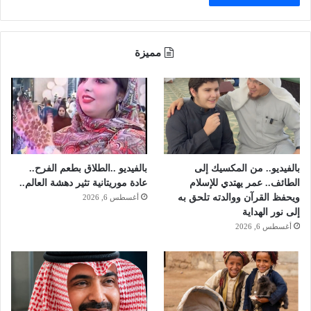
ل
ه
و
ض
مميزة
ب
ط
"
م
ت
و
ر
ط
بالفيديو.. من المكسيك إلى
بالفيديو ..الطلاق بطعم الفرح..
ي
الطائف.. عمر يهتدي للإسلام
عادة موريتانية تثير دهشة العالم..
ن
ويحفظ القرآن ووالدته تلحق به
أغسطس 6, 2026
"
إلى نور الهداية
س
أغسطس 6, 2026
و
ر
ي
و
ف
ل