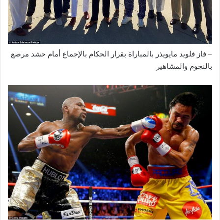
– فاز فلويد مايويذر بالمباراة بقرار الحكام بالإجماع أمام حشد مرصع
بالنجوم والمشاهير