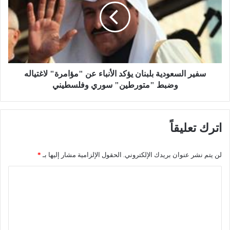
:
ر
ا
ا
م
ل
ر
س
أ
ع
ة
و
ت
د
سفير السعودية بلبنان يؤكد الأنباء عن "مؤامرة" لاغتياله
ؤ
ي
وضبط "متورطين" سوري وفلسطيني
م
ة
ر
ب
ج
ل
اترك تعليقاً
ل
ب
اً
ن
ف
ا
لن يتم نشر عنوان بريدك الإلكتروني.
الحقول الإلزامية مشار إليها بـ
*
ي
ن
ح
ي
ا
د
ؤ
ل
ي
ك
ق
د
ت
ة
ا
ع
"
ل