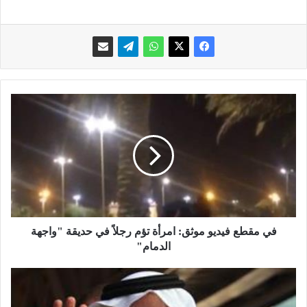
ف
ي
م
ق
ط
ع
ف
ي
د
ي
في مقطع فيديو موثق: امرأة تؤم رجلاً في حديقة "واجهة
و
الدمام"
م
و
س
ث
ف
ق
ي