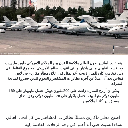
بينما تابع الملايين حول العالم ملاكمة القرن بين الملاكم الأمريكي فلويد مايويذر،
ومنافسه الفلبيني ماني باكياو، والتي انتهت لصالح الأمريكي بمجموع ‏النقاط، في
لاس فيغاس، كان للمباراة وجه آخر تمثل في اغلاق مطار مكارين في لاس
فيغاس بعد أن امتلأ عن آخره بطائرات المشاهير والنجوم الذين حضروا لمتابعة
المباراة.
يذكر أن أرباح المباراة زادت على 300 مليون دولار، حصل مايويذر على 180
مليون دولار منها، بينما حصل باكياو على 120 مليون دولار، وفق اتفاق
مسبق بين كلا الملاكمين.
– أصبح مطار ماكارين ممتلئًا بطائرات المشاهير من كل أنحاء العالم،
مساء السبت حتى أنه أغلق في وجه الرحلات القادمة إليه