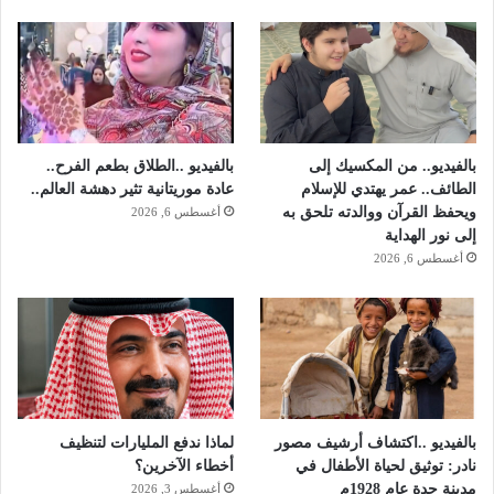
ا
ي
ئ
ع
ي
ل
ق
:
"
ث
بالفيديو.. من المكسيك إلى
بالفيديو ..الطلاق بطعم الفرح..
ق
الطائف.. عمر يهتدي للإسلام
عادة موريتانية تثير دهشة العالم..
ا
ويحفظ القرآن ووالدته تلحق به
أغسطس 6, 2026
ف
إلى نور الهداية
ة
أغسطس 6, 2026
ش
ع
ب
"
بالفيديو ..اكتشاف أرشيف مصور
لماذا ندفع المليارات لتنظيف
نادر: توثيق لحياة الأطفال في
أخطاء الآخرين؟
مدينة جدة عام 1928م
أغسطس 3, 2026