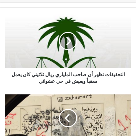
ا
ل
ت
ح
ق
ي
ق
ا
ت
ت
التحقيقات تظهر أن صاحب الملياري ريال ثلاثيني كان يعمل
ظ
معقباً ويعيش في حي عشوائي
ه
ر
ب
أ
ا
ن
ل
ص
ص
ا
و
ح
ر
ب
.