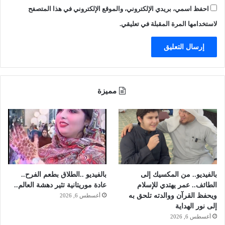
ع
ا
احفظ اسمي، بريدي الإلكتروني، والموقع الإلكتروني في هذا المتصفح
ة
ق
ا
ت
لاستخدامها المرة المقبلة في تعليقي.
ل
ه
م
ا
ا
ض
ي
ة
مميزة
بالفيديو.. من المكسيك إلى
بالفيديو ..الطلاق بطعم الفرح..
الطائف.. عمر يهتدي للإسلام
عادة موريتانية تثير دهشة العالم..
ويحفظ القرآن ووالدته تلحق به
أغسطس 6, 2026
إلى نور الهداية
أغسطس 6, 2026