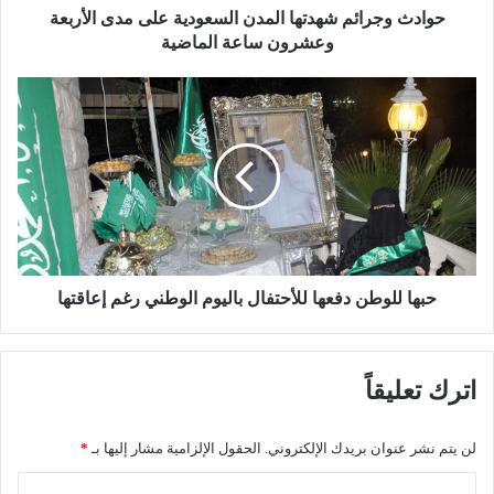
ئ
حوادث وجرائم شهدتها المدن السعودية على مدى الأربعة
م
وعشرون ساعة الماضية
ش
ه
ح
د
ب
ت
ه
ه
ا
ا
ل
ا
ل
ل
و
م
ط
د
ن
ن
د
حبها للوطن دفعها للأحتفال باليوم الوطني رغم إعاقتها
ا
ف
ل
ع
س
ه
اترك تعليقاً
ع
ا
و
ل
د
ل
لن يتم نشر عنوان بريدك الإلكتروني.
الحقول الإلزامية مشار إليها بـ
*
ي
أ
ة
ح
ا