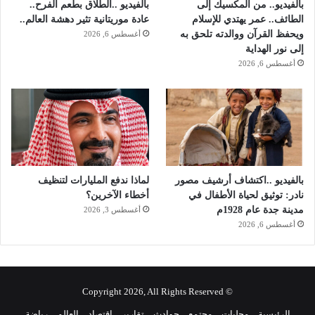
بالفيديو.. من المكسيك إلى
بالفيديو ..الطلاق بطعم الفرح..
ل
الطائف.. عمر يهتدي للإسلام
عادة موريتانية تثير دهشة العالم..
ر
ويحفظ القرآن ووالدته تلحق به
أغسطس 6, 2026
س
إلى نور الهداية
م
أغسطس 6, 2026
ي
بالفيديو ..اكتشاف أرشيف مصور
لماذا ندفع المليارات لتنظيف
نادر: توثيق لحياة الأطفال في
أخطاء الآخرين؟
مدينة جدة عام 1928م
أغسطس 3, 2026
أغسطس 6, 2026
© Copyright 2026, All Rights Reserved
الرئيسية
محليات
مجتمع
حوادث
تقارير
اقتصاد
العالم
رياضة