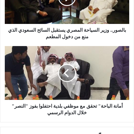
ر
.
.
و
ز
بالصور.. وزير السياحة المصري يستقبل السائح السعودي الذي
ي
منع من دخول المطعم
ر
ا
أ
ل
م
س
ا
ي
ن
ا
ة
ح
ا
ة
ل
ا
ب
ل
ا
م
ح
أمانة الباحة" تحقق مع موظفي بلدية احتفلوا بفوز "النصر"
ص
ة
خلال الدوام الرسمي
ر
"
ي
ت
ي
ح