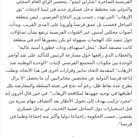
الفرنسية الساخرة “شارلي ايبدو”، بتحضير الرأي العام المحلي
والدولي ضد مخطط تدخل عسكري جديد في ليبيا لاجتثاث “بؤر
الإرهاب” التي تهدد ـ حسب وزير الدفاع الفرنسي ـ ليس منطقة
الساحل فحسب بل عمق فرنسا وأوروبا على المدى القريب. وبدأت
أصوات محللين أمنيين عبر القنوات الفرنسية ترتفع بشأن تساؤلات
حول تنفيذ تلك الهجمات بسهولة لم يكن يتصورها أحد في منطقة
كانت مصنفة أصلا، “محل استهداف وذات خطورة أمنية عالية”
والخطاب الذي رافقها حول مسارعة الرئيس للتأكيد على شد أواصر
الوحدة بين مكونات المجتمع الفرنسي لإثبات “الوحدة الوطنية ضد
الإرهاب” كمقدمة لاتخاذ تدابير وقرارات أخرى في هذا الاتجاه. ونقلت
إذاعة فرنسا الدولية عن مختصين مخابراتيين أن ما يحصل “لا يزال
يطرح عدة نقاط ظل، رغم أنه نجح في تعبئة السلطة والمعارضة بكل
أطيافها في توحيد جهودها لمكافحة الإرهاب”. في حين قال آخرون إنه
“مجرد تركيب يهدف إلى تحويل الأنظار بعد اكتشاف مهام سرية من
قبل استخبارات دول الساحل عشية الحديث عن تدخل عسكري
يقتضي ـ حسب الحكومة ـ إجماعا دوليا وأكثر منه إجماعا وطنيا في
فرنسا”.