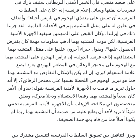
على صعيد متصل، قال الخبير الأمني البريطاني ستيف بارك في
تصريحات نقلتها وسائل إعلام فرنسية إنه “كان على السلطات
الفرنسية أن تقبض على منفذي الهجوم في باريس أحياء”. وأضاف
في تعليق له على مقتل المشتبه بهم في الأحداث الدامية “لقد جربنا
ذلك في إيرلندا، وكان القبض على المتهمين سيفيد الأجهزة الأمنية
الفرنسية، لكن موت المشتبه بهما أذهب معلومات مهمة كان يفترض
الحصول عليها”. ويقول خبراء آخرون علقوا على مقتل المتشبه بهما
استضافتهم إذاعة فرنسا الدولية، إن تزامن الهجوم على المشتبه بهما
مع الهجوم على محتجز الرهائن في المطعم اليهودي يعود ليضع
علامة استفهام كبرى، إن لم يكن بالإمكان التفاوض مع المشتبه بهما
فما هو تبرير الهجوم في اللحظة نفسها على محتجز الرهائن؟، إلا أنه
حاول تبرير ما قامت به الأجهزة الأمنية الفرنسية بقوله: يبدو أن الأمر
كان صعباً والمشتبه بهما رفضا الاستسلام ودخلا معركة، ويعلق
متخصصون في مكافحة الإرهاب بأن الأجهزة الأمنية الفرنسية تخفي
شيئاً لا تريد لأحد أن يطلع عليه، من ضمنه أن المشتبه بهما ربما لم
يكونا أصلاً هما من قام بمهاجمة الصحيفة.
وبرز التناقض بين تسويق السلطات الفرنسية لتنسيق مشترك بين