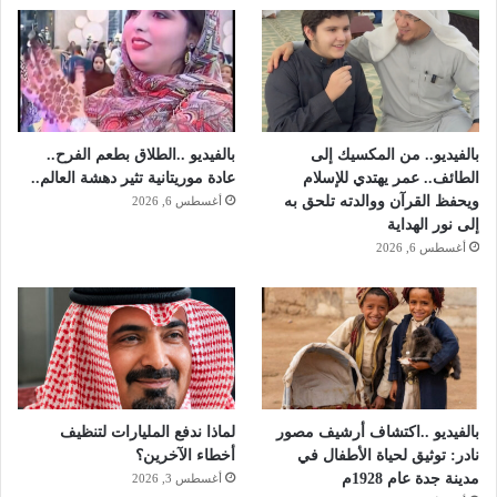
أ
ك
ث
ر
د
ق
ة
بالفيديو.. من المكسيك إلى
بالفيديو ..الطلاق بطعم الفرح..
ب
الطائف.. عمر يهتدي للإسلام
عادة موريتانية تثير دهشة العالم..
ا
ويحفظ القرآن ووالدته تلحق به
أغسطس 6, 2026
ل
إلى نور الهداية
م
أغسطس 6, 2026
و
ا
ع
ي
د
بالفيديو ..اكتشاف أرشيف مصور
لماذا ندفع المليارات لتنظيف
نادر: توثيق لحياة الأطفال في
أخطاء الآخرين؟
مدينة جدة عام 1928م
أغسطس 3, 2026