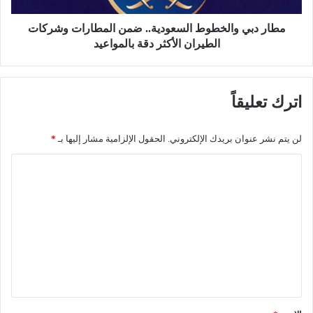
ط
ا
ا
ل
مطار دبي والخطوط السعودية.. ضمن المطارات وشركات
ر
خ
الطيران الأكثر دقة بالمواعيد
د
ط
ه
و
ا
ط
اترك تعليقاً
أ
ا
ج
ل
ه
س
لن يتم نشر عنوان بريدك الإلكتروني.
الحقول الإلزامية مشار إليها بـ
*
ز
ع
ة
و
ا
ا
د
ل
س
ي
ت
ة
ت
خ
.
ع
ب
.
ا
ل
ض
ر
م
ي
ا
ن
ق
ت
ا
ا
ل
*