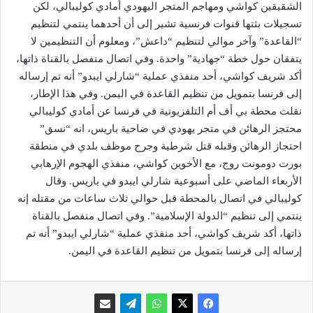
الشقيقين كواشي ومهاجم المتجر اليهودي أمادي كوليبالي، لكن
تسجيلات بثتها قنوات فرنسية تشير إلى أن أحدهما ينتمي لتنظيم
“القاعدة” وآخر موالي لتنظيم “داعش”، ومعلوم أن التنظيمين لا
يتفقان حول خطة “جهادية” واحدة. وفي اتصال منفصل بالقناة ذاتها،
أكد شريف كواشي، أحد منفذي عملية “شارلي ايبدو” أنه تم إرساله
إلى فرنسا بتمويل من تنظيم القاعدة في اليمن. وفي هذا الإطار،
نقلت محطة بي أف أم التلفزيونية في فرنسا عن أمادي كوليبالي
محتجز الرهائن في متجر يهودي في ضاحية باريس، انه “نسق”
احتجاز الرهائن وقبله قتل شرطية وجرح موظف بلدي في منطقة
بورت دومونت روج، مع الأخوين كواشي، منفذي الهجوم الإرهابي
الأربعاء الماضي على أسبوعية شارلي ايبدو في باريس. وقال
كوليبالي في اتصال بالمحطة قبل حوالي ثلاث ساعات من مقتله إنه
ينتمي إلى تنظيم “الدولة الإسلامية”. وفي اتصال منفصل بالقناة
ذاتها، أكد شريف كواشي، أحد منفذي عملية “شارلي ايبدو” أنه تم
إرساله إلى فرنسا بتمويل من تنظيم القاعدة في اليمن.