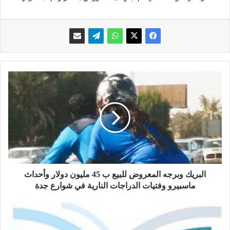
ا
ل
ب
ر
ي
ك
و
ب
ر
ج
البريك وبرجه المعروض للبيع ب 45 مليون دولار وأحداث
ه
ماسبيرو وفتيات الدراجات النارية في شوارع جدة
ا
ل
ر
م
ص
ع
د