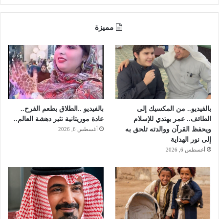
د
ر
ا
مميزة
ج
ا
ت
ا
ل
ن
ا
ر
بالفيديو.. من المكسيك إلى
بالفيديو ..الطلاق بطعم الفرح..
ي
الطائف.. عمر يهتدي للإسلام
عادة موريتانية تثير دهشة العالم..
ة
ويحفظ القرآن ووالدته تلحق به
أغسطس 6, 2026
ف
إلى نور الهداية
ي
أغسطس 6, 2026
ش
و
ا
ر
ع
ج
د