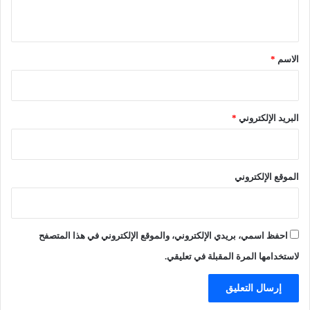
و
ة
ي
أ
خ
ق
ح
ا
د
ط
*
الاسم
*
ا
ئ
ث
ة
م
ب
ا
ا
البريد الإلكتروني
*
س
ل
ب
م
ي
د
ر
ا
الموقع الإلكتروني
و
ر
و
س
ف
ت
احفظ اسمي، بريدي الإلكتروني، والموقع الإلكتروني في هذا المتصفح
ي
ا
لاستخدامها المرة المقبلة في تعليقي.
ت
ا
ل