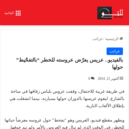
القائمة
الرئيسية
/
غرائب
غرائب
بالفيديو.. عريس يعرّض عروسته للخطر “بالتفحّيط”
حولها
أكتوبر 12, 2014
0
في طريقة غريبة للاحتفال، وقفت عروس بلباس زفافها في ساحة
بالشارع، ليقوم عريسها بالدوران حولها بسيارته، بينما انشغلت هي
بإطلاق الألعاب النارية.
ويظهر مقطع فيديو، العريس وهو “يفحط” حول عروسه معرضاً حياتها
للخطر، في الوقت الذي لم تبالِ فيه العروس بالأمر ولم تبد خوفها.