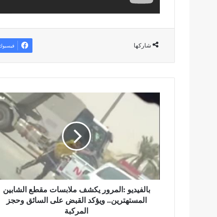
شاركها
فيسبوك
ب
ا
ل
ف
ي
د
ي
و
:
ا
بالفيديو :المرور يكشف ملابسات مقطع الشابين
ل
المستهترين.. ويؤكد القبض على السائق وحجز
م
المركبة