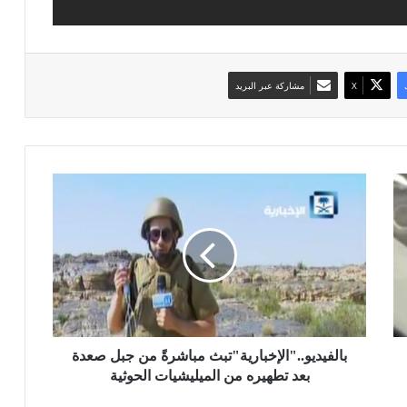
‫X
مشاركة عبر البريد
ب
ا
ل
ف
ي
د
ي
و
.
.
بالفيديو.."الإخبارية"تبث مباشرةً من جبل صعدة
"
بعد تطهيره من الميليشيات الحوثية
ا